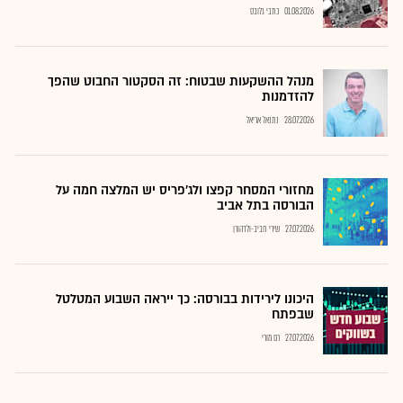
01.08.2026
כתבי גלובס
מנהל ההשקעות שבטוח: זה הסקטור החבוט שהפך
להזדמנות
28.07.2026
נתנאל אריאל
מחזורי המסחר קפצו ולג'פריס יש המלצה חמה על
הבורסה בתל אביב
27.07.2026
שירי חביב-ולדהורן
היכונו לירידות בבורסה: כך ייראה השבוע המטלטל
שבפתח
27.07.2026
רם מורי