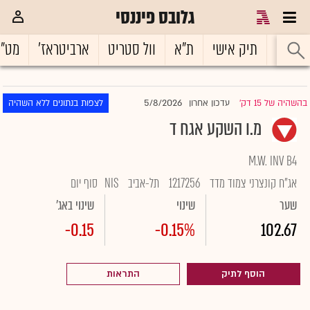
גלובס פיננסי
ראשי
תיק אישי
ת"א
וול סטריט
ארביטראז'
מט"
5/8/2026
בהשהיה של 15 דק'
עדכון אחרון
לצפות בנתונים ללא השהיה
|
מ.ו השקע אגח ד
M.W. INV B4
אג"ח קונצרני צמוד מדד
1217256
תל-אביב
NIS
סוף יום
שער
שינוי
שינוי באג'
-0.15
-0.15%
102.67
הוסף לתיק
התראות