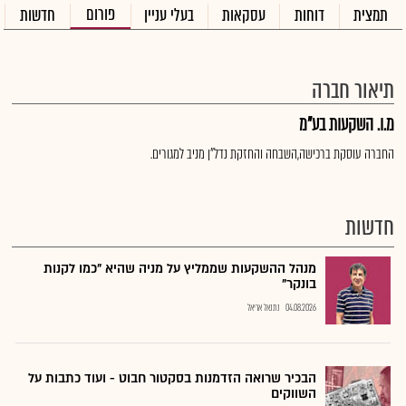
פורום
תמצית
דוחות
עסקאות
בעלי עניין
חדשות
תיאור חברה
מ.ו. השקעות בע"מ
החברה עוסקת ברכישה,השבחה והחזקת נדל"ן מניב למגורים.
חדשות
מנהל ההשקעות שממליץ על מניה שהיא "כמו לקנות
בונקר"
04.08.2026
נתנאל אריאל
הבכיר שרואה הזדמנות בסקטור חבוט - ועוד כתבות על
השווקים