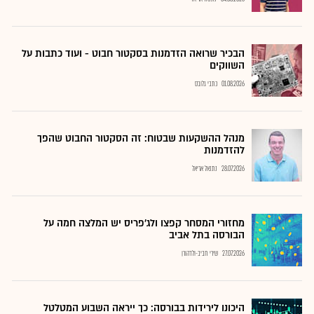
הבכיר שרואה הזדמנות בסקטור חבוט - ועוד כתבות על
השווקים
01.08.2026
כתבי גלובס
מנהל ההשקעות שבטוח: זה הסקטור החבוט שהפך
להזדמנות
28.07.2026
נתנאל אריאל
מחזורי המסחר קפצו ולג'פריס יש המלצה חמה על
הבורסה בתל אביב
27.07.2026
שירי חביב-ולדהורן
היכונו לירידות בבורסה: כך ייראה השבוע המטלטל