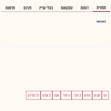
תמצית
דוחות
עסקאות
בעלי עניין
פורום
חדשות
השוואה
יום
שבוע
חודש
3 חוד'
6 חוד'
שנה
3 שנים
כל המידע