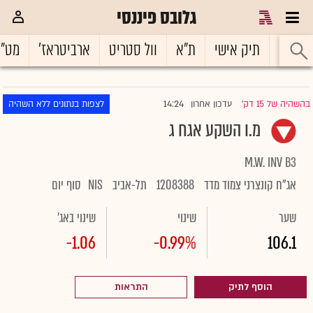
גלובס פיננסי
ראשי
תיק אישי
ת"א
וול סטריט
ארביטראז'
מט"
14:24
בהשהיה של 15 דק'
עדכון אחרון
לצפות בנתונים ללא השהיה
|
מ.ו השקע אגח ג
M.W. INV B3
אג"ח קונצרני צמוד מדד
1208388
תל-אביב
NIS
סוף יום
שער
שינוי
שינוי באג'
-1.06
-0.99%
106.1
הוסף לתיק
התראות