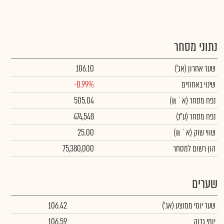
נתוני מסחר
שער אחרון
(אג')
106.10
שינוי באחוזים
-0.99%
נפח מסחר
(א` ₪)
505.04
נפח מסחר
(ע"נ)
474,548
שווי שוק
(א` ₪)
25.00
הון רשום למסחר
75,380,000
שערים
שער יומי ממוצע
(אג')
106.42
יומי גבוה
106.59