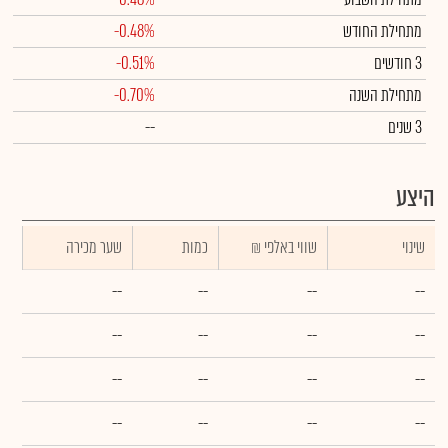
מתחילת החודש
-0.48%
3 חודשים
-0.51%
מתחילת השנה
-0.70%
3 שנים
--
היצע
שינוי
₪ שווי באלפי
כמות
שער מכירה
--
--
--
--
--
--
--
--
--
--
--
--
--
--
--
--