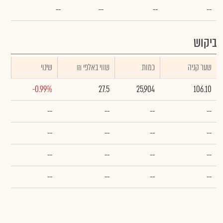
--
--
--
--
ביקוש
שער קניה
כמות
₪ שווי באלפי
שינוי
-0.99%
27.5
25,904
106.10
--
--
--
--
--
--
--
--
--
--
--
--
--
--
--
--