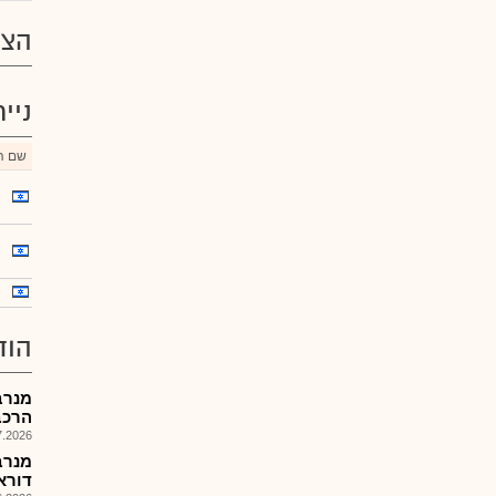
הצע
ניי
שם הנ
הוד
מנרב
הרכב
026, 09:03
מנרב
דוראד ,2