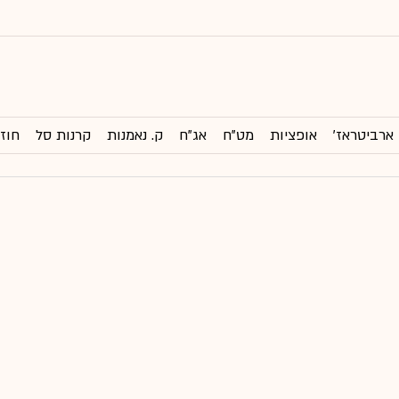
ארביטראז'
אופציות
מט"ח
אג"ח
ק. נאמנות
קרנות סל
חוזי