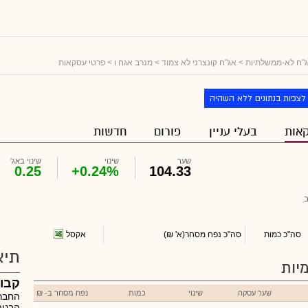
"ח לא-ממשלתיות
>
אג"ח קונצרני לא צמוד
>
מנרב אגח ו
> פרטי עסקאות
לצפות בנתונים ללא השהיה
אות
בעלי עניין
פורום
חדשות
שער
שינוי
שינוי באג'
0.25
+0.24%
104.33
אקסל
סה"כ כמות
סה"כ נפח מסחר
(א' ₪)
תיא
יות
קבו
שער עסקה
שינוי
כמות
נפח מסחר ב- ₪
החברה
הבניה