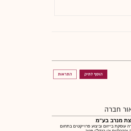
הוסף לתיק
התראות
ור חברה
צת מנרב בע"מ
 עוסקת בייזום וביצוע פרוייקטים בתחום
 והקבלנות,וכן בנדל"ן מניב