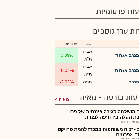
ות פרסומיות
רות ערך נוספים
ייר
סוג
שינוי יומי
אג"ח
מנרב אגח ד
0.39%
ת"א
אג"ח
מנרב אגח ה
-0.03%
ת"א
מנרב
מניה
-2.93%
עות בורסה - מאיה
מאיה
-הושלמה סגירה פיננסית של פרו'
ת הקלה בין חיפה לנצרת
28.07.2
 - זכיה משותפות במכרז להמת פרויקט
פרטים