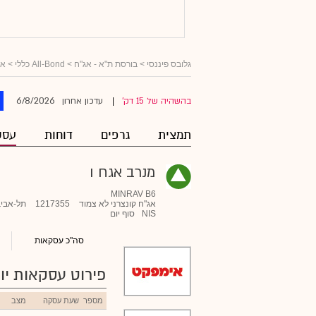
גלובס פיננסי
>
בורסת ת"א - אג"ח
>
All-Bond כללי
>
אג
6/8/2026
בהשהיה של 15 דק'
עדכון אחרון
|
תמצית
גרפים
דוחות
עסק
מנרב אגח ו
MINRAV B6
אג"ח קונצרני לא צמוד
1217355
תל-אביב
NIS
סוף יום
סה"כ עסקאות
פירוט עסקאות יומ
מספר
שעת עסקה
מצב