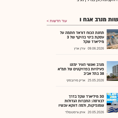
ות מנרב אגח ו
עוד חדשות
תחנת הכוח דוראד חתמה על
עסקת בינוי בהיקף של 3
מיליארד שקל
09.06.2026
עידן ארץ
מנרב ואנשי העיר ימזגו
פעילויות בפרויקטים של תמ"א
38 בתל אביב
25.05.2026
אריק מירובסקי
30 מיליארד שקל בדרך
לבורסה: החברות הגדולות
שמנפיקות, ולמה דווקא עכשיו
20.05.2026
איתן גרסטנפלד