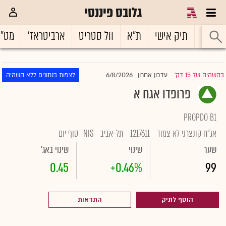
גלובס פיננסי
ראשי
תיק אישי
ת"א
וול סטריט
ארביטראז'
מט"
6/8/2026
בהשהיה של 15 דק'
עדכון אחרון
לצפות בנתונים ללא השהיה
|
פרופדו אגח א
PROPDO B1
אג"ח קונצרני לא צמוד
1217611
תל-אביב
NIS
סוף יום
שער
שינוי
שינוי באג'
0.45
+0.46%
99
הוסף לתיק
התראות