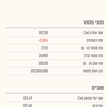
נתוני מסחר
שער אחרון
(אג')
102.50
שינוי באחוזים
-0.10%
נפח מסחר
(א` ₪)
27.57
נפח מסחר
(ע"נ)
26,900
שווי שוק
(א` ₪)
108.00
הון רשום למסחר
102,000,000
שערים
שער יומי ממוצע
(אג')
102.49
יומי גבוה
102.60