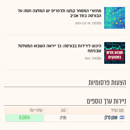
מחזורי המסחר קפצו ולג'פריס יש המלצה חמה על
הבורסה בתל אביב
27.07.2026
שירי חביב-ולדהורן
היכונו לירידות בבורסה: כך ייראה השבוע המטלטל
שבפתח
27.07.2026
רם מורי
הצעות פרסומיות
ניירות ערך נוספים
שם הנייר
סוג
שינוי יומי
שמן נדלן
מניה
0.00%