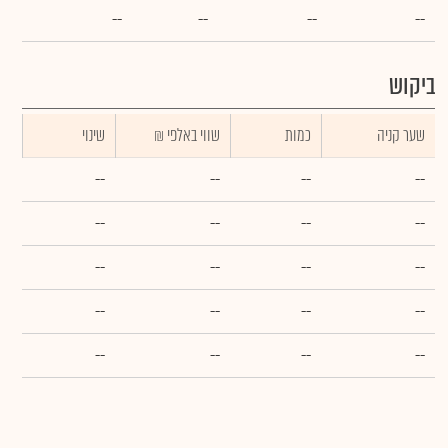
--
--
--
--
ביקוש
שער קניה
כמות
₪ שווי באלפי
שינוי
--
--
--
--
--
--
--
--
--
--
--
--
--
--
--
--
--
--
--
--