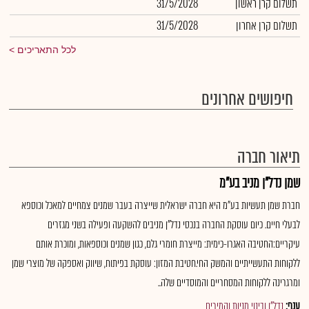
תשלום קרן ראשון
31/5/2028
תשלום קרן אחרון
31/5/2028
לכל התאריכים
חיפושים אחרונים
תיאור חברה
שמן נדל"ן מניב בע"מ
חברת שמן תעשיות בע"מ היא חברה ישראלית שייצרה בעבר שמנים צמחיים למאכל וכוספא
לבעלי חיים. כיום עוסקת החברה בנכסי נדל"ן מניבים להשקעה ופעילה בשני מגזרים
עיקריים:החטיבה האגרו-כימית: מייצרת חומרי גלם, כגון שמנים וכוספאות, ומוכרת אותם
ללקוחות התעשייתיים והמשק החי.חטיבת המזון: עוסקת בפיתוח, שיווק ואספקה של מוצרי שמן
ומרגרינה ללקוחות המסחריים והמוסדיים שלה..
ענף:
נדל"ן ובינוי מניות והמירים