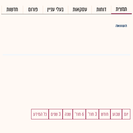
תמצית
דוחות
עסקאות
בעלי עניין
פורום
חדשות
השוואה
יום
שבוע
חודש
3 חוד'
6 חוד'
שנה
3 שנים
כל המידע