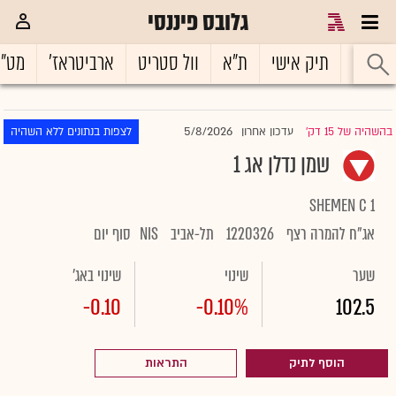
גלובס פיננסי
ראשי
תיק אישי
ת"א
וול סטריט
ארביטראז'
מט"
5/8/2026
בהשהיה של 15 דק'
עדכון אחרון
לצפות בנתונים ללא השהיה
|
שמן נדלן אג 1
SHEMEN C 1
אג"ח להמרה רצף
1220326
תל-אביב
NIS
סוף יום
שער
שינוי
שינוי באג'
-0.10
-0.10%
102.5
הוסף לתיק
התראות