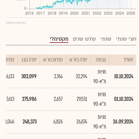
Copyright (c) 2016 Chart.js
חצי שנתי
שנתי
שלש שנים
מקסימלי
תאריך
קבוצה
יתרה בא' ₪
הפרש בא' ₪
יתרה בע.נ.
הפרש בע.נ
מניות
26,113
302,099
2,764
32,294
10.10.2024
ת"א-90
מניות
27,613
275,986
2,657
29,531
01.10.2024
ת"א-90
מניות
51,046
248,373
6,826
26,874
26.09.2024
ת"א-90