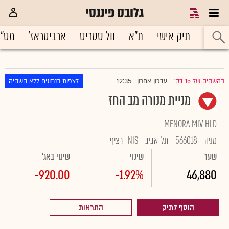
גלובס פיננסי
ראשי
תיק אישי
ת"א
וול סטריט
ארביטראז'
מט"
12:35
בהשהיה של 15 דק'
עדכון אחרון
לצפות בנתונים ללא השהיה
|
מניית מנורה מב החז
MENORA MIV HLD
מניה
566018
תל-אביב
NIS
רציף
שער
שינוי
שינוי באג'
-920.00
-1.92%
46,880
הוסף לתיק
התראות