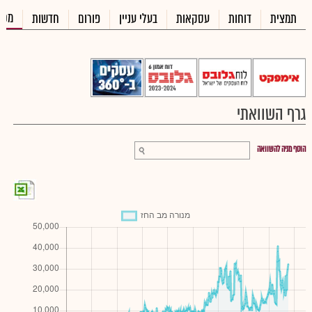
מכי
תמצית
דוחות
עסקאות
בעלי עניין
פורום
חדשות
גרף השוואתי
הוסף מניה להשוואה