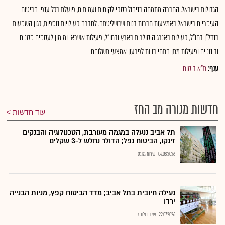
הגדולות בישראל. החברה מתמחה בניהול כספי לקוחות ועמיתים, פועלת בכל ענפי הביטוח
העיקריים בישראל באמצעות חברות בנות שבשליטתה. לחברה פעילויות נוספות, כגון השקעות
בנדל"ן בחו"ל, פעילות באנרגיה סולרית בארץ ובחו"ל, פעילות אשראי ומימון לעסקים קטנים
ובינוניים ופעילות מתן התחייבויות לפרעון אמצעי תשלוםם
ענף:
ת"א ביטוח
חדשות מנורה מב החז
עוד חדשות
תל אביב ננעלה במגמה מעורבת, הטכנולוגיה והבנקים
זינקו, הביטוח נפל; הדולר נחלש ל-3 שקלים
04.08.2026
שירות גלובס
נעילה חיובית בתל אביב; מדד הביטוח קפץ, מניות הבנייה
ירדו
22.07.2026
שירות גלובס