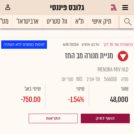
גלובס פיננסי
ראשי
תיק אישי
ת"א
וול סטריט
ארביטראז'
מט"
6/8/2026
בהשהיה של 15 דק'
עדכון אחרון
לצפות בנתונים ללא השהיה
|
מניית מנורה מב החז
MENORA MIV HLD
מניה
566018
תל-אביב
NIS
סוף יום
שער
שינוי
שינוי באג'
-750.00
-1.54%
48,000
הוסף לתיק
התראות