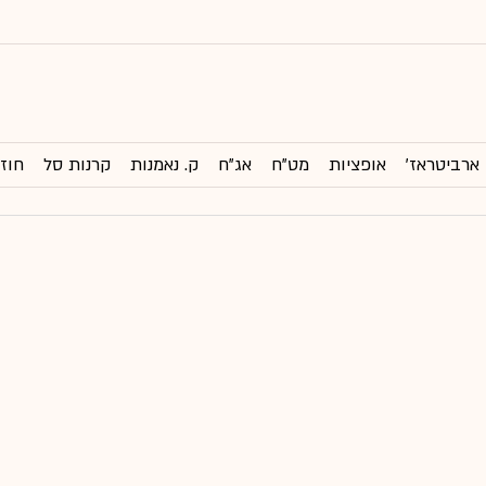
ארביטראז'
אופציות
מט"ח
אג"ח
ק. נאמנות
קרנות סל
חוזי