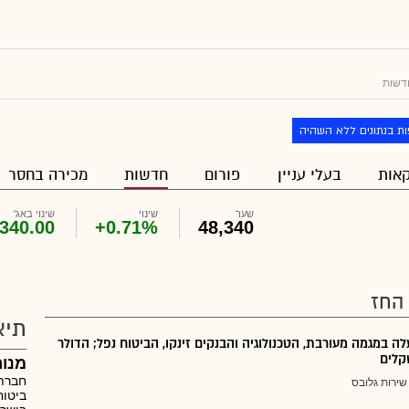
דשות
ת בנתונים ללא השהיה
אות
בעלי עניין
פורום
חדשות
מכירה בחסר
שער
שינוי
שינוי באג'
340.00
+0.71%
48,340
החז
תיא
לה במגמה מעורבת, הטכנולוגיה והבנקים זינקו, הביטוח נפל; הדולר
מנו
חברת 
שירות גלובס
ביטוח