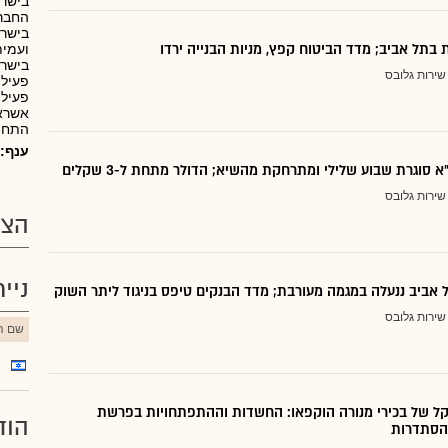
בישרא
החברה
בישרא
ת בתל אביב; מדד הביטוח קפץ, מניות הבנייה ירדו
ועמית
בישר
שירות גלובס
פעילו
פעילו
אשראי
התחיי
ענף:
 סוגרת שבוע שלילי ומתרחקת מהשיא; הדולר מתחת ל-3 שקלים
שירות גלובס
הצע
ניי
אביב ננעלה במגמה מעורבת; מדד הבנקים טיפס בניגוד ליתר השוק
שירות גלובס
שם הנ
ן שקל של בכירי מנורה הוקפאו: החשדות וההתפתחויות בפרשת
הוד
הסתדרות