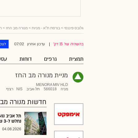
גלובס פיננסי
>
בורסת ת"א - מניות
>
מנורה מב החז
> ח
07:02
בהשהיה של 15 דק'
עדכון אחרון
לצפו
|
תמצית
גרפים
דוחות
עסק
מניית מנורה מב החז
MENORA MIV HLD
מניה
566018
תל-אביב
NIS
רציף
חדשות מנורה מב 
תל אביב ננע
נחלש ל-3 שקלים
04.08.2026