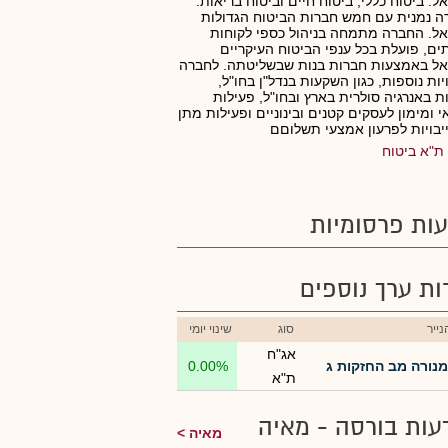
ל: ביטוח כללי, ביטוח חיים וביטוח בריאות.
 נמנית עם חמש חברות הביטוח הגדולות
ל. החברה מתמחה בניהול כספי לקוחות
ים, פועלת בכל ענפי הביטוח העיקריים
אל באמצעות חברות בנות שבשליטתה. לחברה
יות נוספות, כגון השקעות בנדל"ן בחו"ל,
ת באנרגיה סולרית בארץ ובחו"ל, פעילות
 ומימון לעסקים קטנים ובינוניים ופעילות מתן
בויות לפרעון אמצעי תשלוםם
ת"א ביטוח
ות פרסומיות
רות ערך נוספים
ייר
סוג
שינוי יומי
אג"ח
מנורה מב החזקות ג
0.00%
ת"א
עות בורסה - מאיה
מאיה