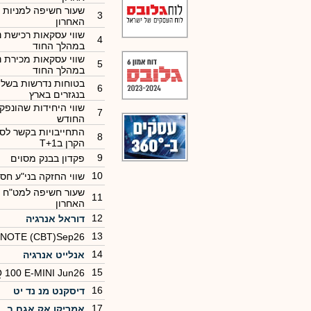
שעור חשיפה למניות 
3
האחרון
שווי עסקאות רכישת ני
4
במהלך החוד
שווי עסקאות מכירת ני
5
במהלך החוד
בטוחות נדרשות בשל 
6
בנגזרים בארץ
שווי היחידות שהונפק
7
החודש
התחייבויות בקשר לסל
8
הקרן בT+1
9
פקדון בבנק מסוים
10
שווי החזקה בני"ע חס
שעור חשיפה למט"ח 
11
האחרון
12
דוראל אנרגיה
13
 NOTE (CBT)Sep26
14
אנלייט אנרגיה
15
100 E-MINI Jun26
16
דיסקנט מנ נד יט
17
אמריקן אק אגח ב