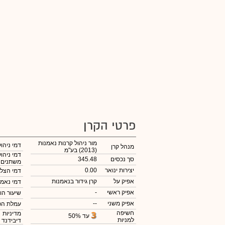
פרטי הקרן
מור ניהול קרנות נאמנות
דמי ניהול
מנהל קרן
(2013) בע"מ
דמי ניהול
סך נכסים
345.48
משתנים
יצירות ינואר
0.00
דמי הצל
אפיק על
קרן גידור בנאמנות
דמי נאמנ
אפיק ראשי
-
שיעור הו
אפיק משני
--
עמלת הפ
חשיפה
מדיניות
עד 50%
למניות
דיבידנד