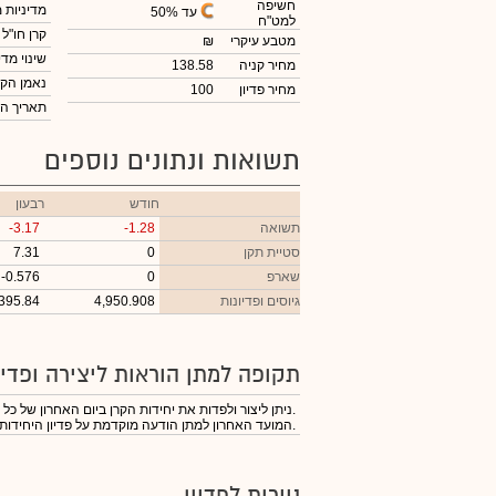
חשיפה
מדיניות 
עד 50%
למט"ח
קרן חו"ל
מטבע עיקרי
₪
שינוי מדי
מחיר קניה
138.58
נאמן הקר
מחיר פדיון
100
תאריך ה
תשואות ונתונים נוספים
חודש
רבעון
תשואה
-1.28
-3.17
סטיית תקן
0
7.31
שארפ
0
-0.576
גיוסים ופדיונות
4,950.908
395.84
תקופה למתן הוראות ליצירה ופדיו
ניתן ליצור ולפדות את יחידות הקרן ביום האחרון של כל חודש.
המועד האחרון למתן הודעה מוקדמת על פדיון היחידות הוא 10 ימי מסחר לפני המועד הקבוע.
ניירות לפדיון