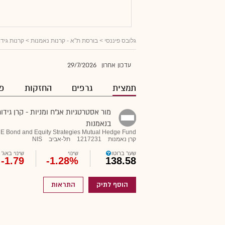
גלובס פיננסי
>
בורסת ת"א - קרנות נאמנות
>
קרנות גיד
29/7/2026
עדכון אחרון
תמצית
גרפים
החזקות
פו
מור אסטרטגיות אג"ח ומניות - קרן גידור
בנאמנות
 Bond and Equity Strategies Mutual Hedge Fund
קרן נאמנות
1217231
תל-אביב
NIS
שער ברוטו
שינוי
שינוי באג'
-1.79
-1.28%
138.58
הוסף לתיק
התראות