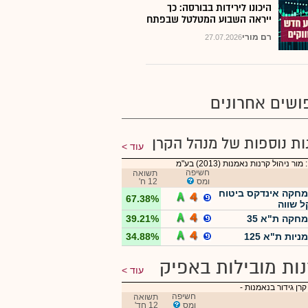
היכונו לירידות בבורסה: כך
ייראה השבוע המטלטל שבפתח
רם מורי
27.07.2026
ושים אחרונים
ות נוספות של מנהל הקרן
עוד
ור ניהול קרנות נאמנות (2013) בע"מ
חשיפה
תשואה
ומס
12 ח'
מחקה אינדקס ביטוח
67.38%
 שווה
מחקה ת"א 35
39.21%
ניות ת"א 125
34.88%
ות מובילות באפיק
עוד
קרן גידור בנאמנות
-
חשיפה
תשואה
ומס
12 חד'