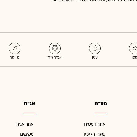
מט"ח
אג"ח
אתר המט"ח
אתר אג"ח
שערי חליפין
מק"מים