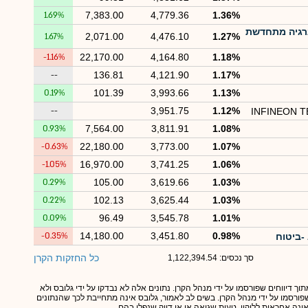
1.69%
7,383.00
4,779.36
1.36%
אנרגיה מתחדשת
1.67%
2,071.00
4,476.10
1.27%
-1.16%
22,170.00
4,164.80
1.18%
--
136.81
4,121.90
1.17%
0.19%
101.39
3,993.66
1.13%
--
3,951.75
1.12%
INFINEON 
0.93%
7,564.00
3,811.91
1.08%
-0.63%
22,180.00
3,773.00
1.07%
-1.05%
16,970.00
3,741.25
1.06%
0.29%
105.00
3,619.66
1.03%
0.22%
102.13
3,625.44
1.03%
0.09%
96.49
3,545.78
1.01%
-0.35%
14,180.00
3,451.80
0.98%
כל החזקות הקרן
סך נכסים: 1,122,394.54
תוך דיווחים שפורסמו על ידי מנהל הקרן. נתונים אלה לא נבדקו על ידי גלובס ולא
 שפורסמו על ידי מנהל הקרן. בשים לב לאמור, גלובס אינה מתחייבת לכך שהנתונים
אינה אחראית לליקוי, טעות שגיאה או אי דיוק שנפלו בהם.