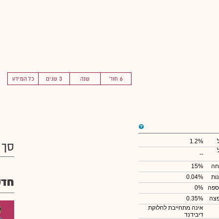
6 חוד'
שנה
3 שנים
כל המידע
1.2%
סך 
--
חה
15%
ות
0.04%
חדש
ספה
0%
צה
0.35%
אינה מתחייבת לחלוקת
דיבידנד