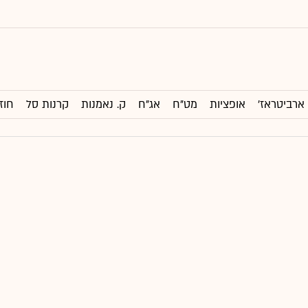
ארביטראז'
אופציות
מט"ח
אג"ח
ק. נאמנות
קרנות סל
חוז