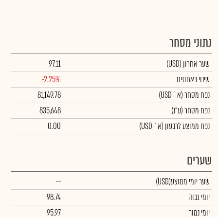
נתוני מסחר
שער אחרון
(USD)
97.11
שינוי באחוזים
-2.25%
נפח מסחר
(א` USD)
81,149.78
נפח מסחר
(ע"נ)
835,648
נפח ממוצע לרבעון (א` USD)
0.00
שערים
שער יומי ממוצע
(USD)
--
יומי גבוה
98.74
יומי נמוך
95.97