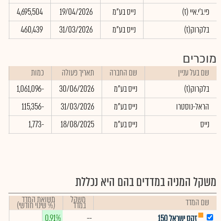
פי.ג'י.איי (ז)
נייס בע"מ
19/04/2026
4,695,504
0
בלקרוק(ז)
נייס בע"מ
31/03/2026
460,439
0
מוכרים
שם בעל עניין
שם החברה
תאריך פעולה
כמות
ש
בלקרוק(ז)
נייס בע"מ
30/06/2026
-1,061,096
0
הראל-נוסטרו
נייס בע"מ
31/03/2026
-115,356
0
נייס
נייס בע"מ
18/08/2025
-1,773
0
משקל המניה במדדים בהם היא נכללת
משקל
תשואת המדד
שם המדד
במדד
(% שינוי חודשי)
0.91%
--
זקס ישראל 150