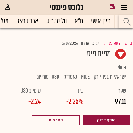
גלובס פיננסי
ראשי
תיק אישי
ת"א
וול סטריט
ארביטראז'
מט"
5/8/2026
בהשהיה של 15 דק'
עדכון אחרון
|
מניית נייס
Nice
ישראליות בניו-יורק
NICE
נאסד"ק
USD
סוף יום
שער
שינוי
שינוי ב USD
-2.24
-2.25%
97.11
הוסף לתיק
התראות