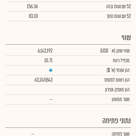
52 שבועות גבוה
156.36
52 שבועות נמוך
83.10
שווי
שווי שוק
(א` USD)
6,142,192
מכפיל רווח
10.71
הון עצמי
(א' $)
הון רשום למסחר
63,249,843
הון מונפק ונפרע
שער ממוצע
--
נתוני פתיחה
שער פתיחה
--