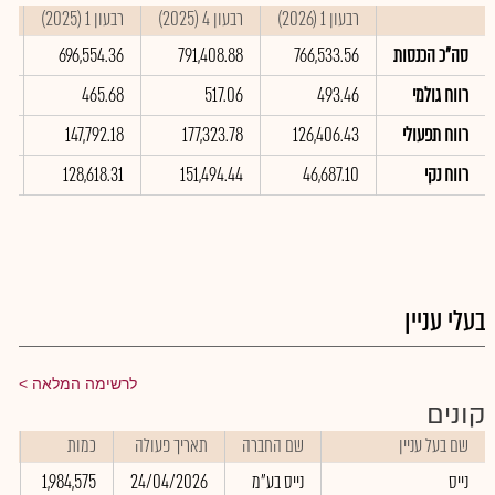
רבעון 1 (2026)
רבעון 4 (2025)
רבעון 1 (2025)
סי
סה"כ הכנסות
766,533.56
791,408.88
696,554.36
80
רווח גולמי
493.46
517.06
465.68
13
רווח תפעולי
126,406.43
177,323.78
147,792.18
71
רווח נקי
46,687.10
151,494.44
128,618.31
79
בעלי עניין
לרשימה המלאה
קונים
שם בעל עניין
שם החברה
תאריך פעולה
כמות
ש
נייס
נייס בע"מ
24/04/2026
1,984,575
0