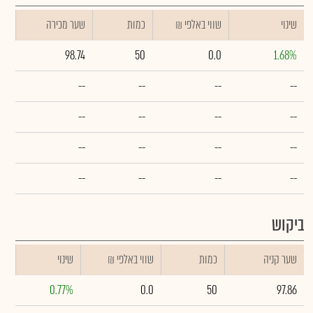
שינוי
₪ שווי באלפי
כמות
שער מכירה
98.74
50
0.0
1.68%
--
--
--
--
--
--
--
--
--
--
--
--
--
--
--
--
ביקוש
שער קניה
כמות
₪ שווי באלפי
שינוי
0.77%
0.0
50
97.86