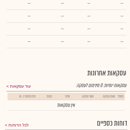
--
--
--
--
--
--
--
--
--
--
--
--
--
--
--
--
עסקאות אחרונות
עסקאות יומיות:
0
מינימום לעסקה:
עוד עסקאות
מספר
שעת עסקה
שער עסקה
שינוי
כמות
נפח מסחר ב- ₪
אין עסקאות
דוחות כספיים
לכל הדוחות