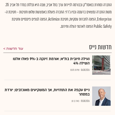
החברה נסחרת בנאסד"ק ובבורסה לניירות ערך בתל אביב, שבה היא נכללת במדד תל אביב 35.
מטות החברה נמצאים ברעננה ובניו ג'רזי. החברה פועלת באמצעות שלוש חטיבות – חטיבת ה-
Enterprise, הפונה לחברות עסקיות, חטיבת Actimize, הפונה לגופים פיננסיים וחטיבת
Public Safety הפונה לארגוני הצלה וחירום..
חדשות נייס
עוד חדשות
נעילה חיובית בת"א; אורמת זינקה ב-9% פאלו אלטו
השילה 4%
06.08.2026
שירות גלובס
נייס עקפה את התחזיות, אך המשקיעים מאוכזבים; יורדת
במסחר
05.08.2026
בועז בן נון