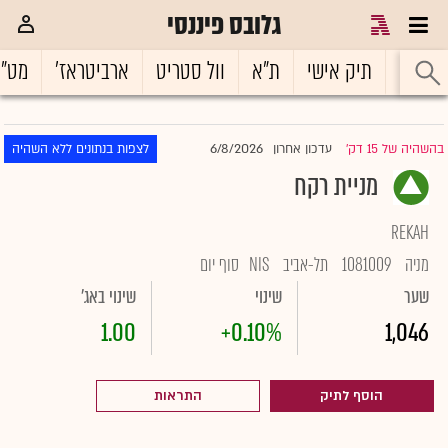
גלובס פיננסי
ראשי
תיק אישי
ת"א
וול סטריט
ארביטראז'
מט"
6/8/2026
בהשהיה של 15 דק'
עדכון אחרון
לצפות בנתונים ללא השהיה
|
מניית רקח
REKAH
מניה
1081009
תל-אביב
NIS
סוף יום
שער
שינוי
שינוי באג'
1.00
+0.10%
1,046
הוסף לתיק
התראות