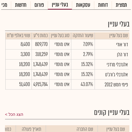
בעלי עניין
תמצית
דוחות
עסקאות
פורום
חדשות
מכיר
בעלי עניין
שם בעל עניין
שיעור החזקה
סוג בעל עניין
כמות ני"ע
שווי באלפי ש"ח
7.09%
אינו מוסדי
809,770
8,400
דור אודי
2.79%
אינו מוסדי
318,259
3,300
דור הלן
15.32%
אינו מוסדי
1,748,439
18,200
אלגרבלי מרדכי
15.32%
אינו מוסדי
1,748,439
18,200
אלגרבלי ג'ורג'ט
43.07%
אינו מוסדי
4,915,784
51,400
פימי חמש 2012
בעלי עניין קונים
הצג הכל
שם בעל עניין
שם החברה
תאריך פעולה
כמות