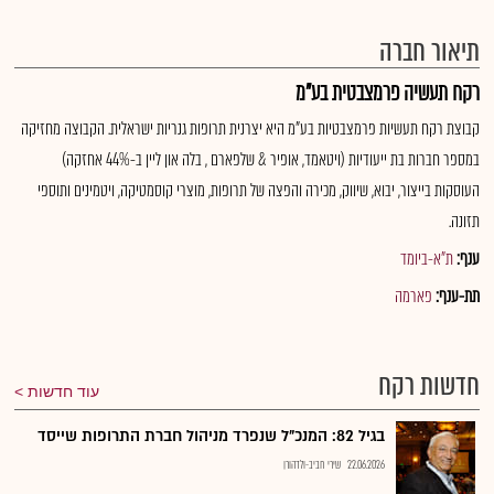
תיאור חברה
רקח תעשיה פרמצבטית בע"מ
קבוצת רקח תעשיות פרמצבטיות בע"מ היא יצרנית תרופות גנריות ישראלית. הקבוצה מחזיקה
במספר חברות בת ייעודיות (ויטאמד, אופיר & שלפארם , בלה און ליין ב-44% אחזקה)
העוסקות בייצור, יבוא, שיווק, מכירה והפצה של תרופות, מוצרי קוסמטיקה, ויטמינים ותוספי
תזונה.
ענף:
ת"א-ביומד
תת-ענף:
פארמה
חדשות רקח
עוד חדשות
בגיל 82: המנכ"ל שנפרד מניהול חברת התרופות שייסד
22.06.2026
שירי חביב-ולדהורן