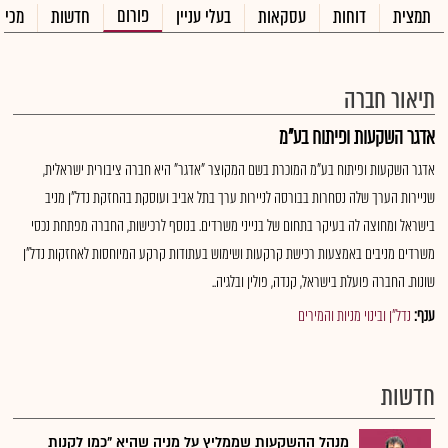
פורום
תמצית
דוחות
עסקאות
בעלי עניין
חדשות
מכיר
תיאור חברה
אדגר השקעות ופיתוח בע"מ
אדגר השקעות ופיתוח בע"מ המוכרת בשם המקוצר "אדגר" היא חברה ציבורית ישראלית,
שניירות הערך שלה נסחרות בבורסה לניירות ערך בתל אביב ועוסקת בהחזקת נדל"ן מניב
בישראל ומחוצה לה בעיקר בתחום של בנייני משרדים. בנוסף לרכישות, החברה מפתחת נכסי
משרדים מניבים באמצעות רכישת קרקעות ושימוש בעתודות קרקע המיוחסות לאחזקות נדל"ן
שונות. החברה פועלת בישראל, קנדה, פולין ובלגיה..
ענף:
נדל"ן ובינוי מניות והמירים
חדשות
מנהל ההשקעות שממליץ על מניה שהיא "כמו לקנות