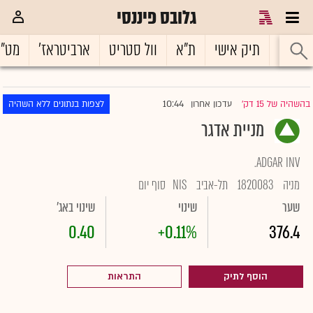
גלובס פיננסי
ראשי
תיק אישי
ת"א
וול סטריט
ארביטראז'
מט"
10:44
בהשהיה של 15 דק'
עדכון אחרון
לצפות בנתונים ללא השהיה
|
מניית אדגר
ADGAR INV.
מניה
1820083
תל-אביב
NIS
סוף יום
שער
שינוי
שינוי באג'
0.40
+0.11%
376.4
הוסף לתיק
התראות