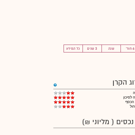
6 חוד'
שנה
3 שנים
כל המידע
וג הקרן
לסיכון
 הכסף
הול
נכסים ( מליוני ₪)