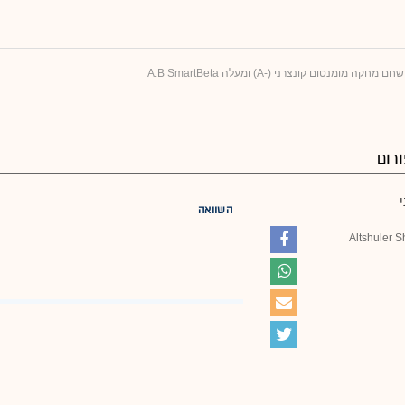
ה מומנטום קונצרני (-A) ומעלה A.B SmartBeta
רום
השוואה
Altshuler 