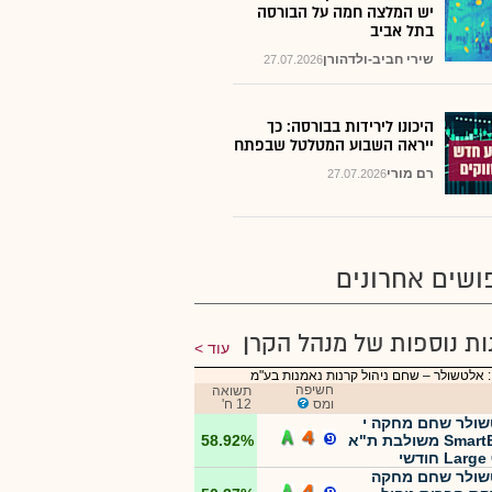
יש המלצה חמה על הבורסה
בתל אביב
שירי חביב-ולדהורן
27.07.2026
היכונו לירידות בבורסה: כך
ייראה השבוע המטלטל שבפתח
רם מורי
27.07.2026
ושים אחרונים
ות נוספות של מנהל הקרן
עוד
 אלטשולר – שחם ניהול קרנות נאמנות בע"מ
חשיפה
תשואה
ומס
12 ח'
ולר שחם מחקה י
SmartBeta משולבת ת"א
58.92%
Lar חודשי
ולר שחם מחקה