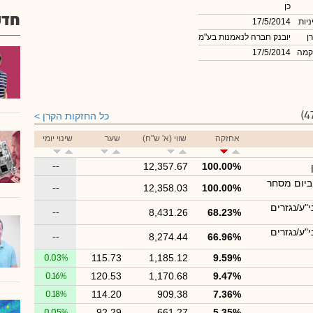
כן
חדש
ניות
17/5/2014
ן
יובנק חברה לנאמנות בע"מ
קמה
17/5/2014
כל החזקות הקרן
אחזקה
שווי (א' ש"ח)
שער
שינוי יומי
--
12,357.67
100.00%
ביום מסחר
--
12,358.03
100.00%
"ע/נגזרים
--
8,431.26
68.23%
"ע/נגזרים
--
8,274.44
66.96%
0.03%
115.73
1,185.12
9.59%
0.16%
120.53
1,170.68
9.47%
0.18%
114.20
909.38
7.36%
0.05%
92.29
661.27
5.35%