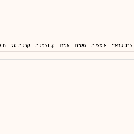
ארביטראז'
אופציות
מט"ח
אג"ח
ק. נאמנות
קרנות סל
חוז