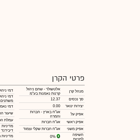
פרטי הקרן
אלטשולר - שחם ניהול
דמי ניהול
מנהל קרן
קרנות נאמנות בע"מ
דמי ניהול
סך נכסים
12.37
משתנים
יצירות ינואר
0.00
דמי נאמנ
אג"ח בארץ - חברות
שיעור הו
אפיק על
והמרה
עמלת הפ
אפיק ראשי
אג"ח חברות
מדיניות
אפיק משני
אג"ח חברות שקלי וצמוד
דיבידנד
חשיפה
מדיניות 
0%
למניות