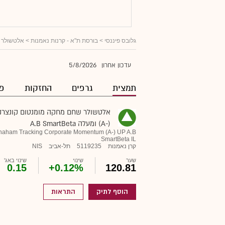
גלובס פיננסי
>
בורסת ת"א - קרנות נאמנות
> אלטשולר שחם מחק
5/8/2026
עדכון אחרון
תמצית
גרפים
החזקות
פו
אלטשולר שחם מחקה מומנטום קונצרני
(-A) ומעלה A.B SmartBeta
Shaham Tracking Corporate Momentum (A-) UP A.B
SmartBeta IL
קרן נאמנות
5119235
תל-אביב
NIS
שער
שינוי
שינוי באג'
0.15
+0.12%
120.81
הוסף לתיק
התראות