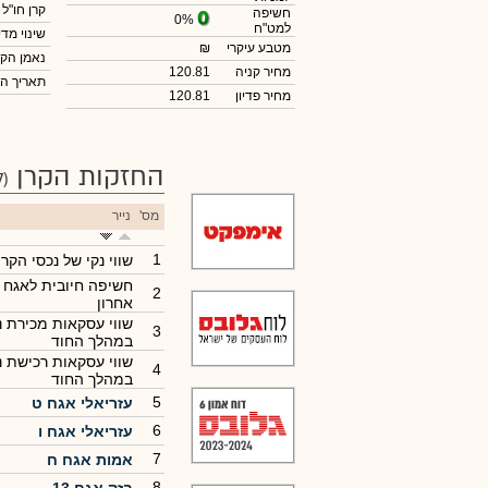
קרן חו"ל
חשיפה
0%
למט"ח
שינוי מדי
מטבע עיקרי
₪
נאמן הקר
מחיר קניה
120.81
תאריך ה
מחיר פדיון
120.81
החזקות הקרן
(47)
מס'
נייר
1
שווי נקי של נכסי הקרן
חשיפה חיובית לאגח 
2
אחרון
שווי עסקאות מכירת ני
3
במהלך החוד
שווי עסקאות רכישת ני
4
במהלך החוד
5
עזריאלי אגח ט
6
עזריאלי אגח ו
7
אמות אגח ח
8