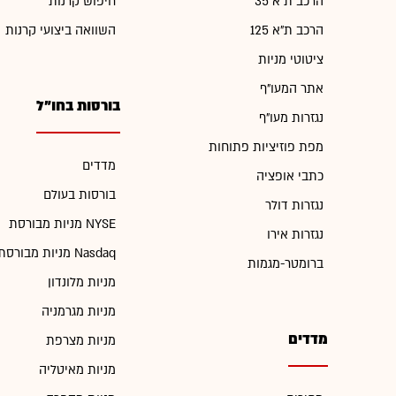
הרכב ת"א 35
חיפוש קרנות
הרכב ת"א 125
השוואה ביצועי קרנות
ציטוטי מניות
אתר המעו"ף
בורסות בחו"ל
נגזרות מעו"ף
מפת פוזיציות פתוחות
מדדים
כתבי אופציה
בורסות בעולם
נגזרות דולר
מניות מבורסת NYSE
נגזרות אירו
מניות מבורסת Nasdaq
ברומטר-מגמות
מניות מלונדון
מניות מגרמניה
מדדים
מניות מצרפת
מניות מאיטליה