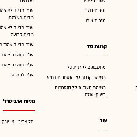
שערי חליפין
מק"מים
נגזרות דולר
אג"ח מדינה לא צמו
ריבית משתנה
נגזרות אירו
אג"ח מדינה לא צמו
ריבית קבועה
אג"ח מדינה צמוד מ
קרנות סל
אג"ח קונצרני צמוד 
אג"ח קונצרני צמוד 
מחשבונים לקרנות סל
אג"ח להמרה
רשימת קרנות סל הנסחרות בת"א
רשימת תעודות סל הנסחרות
בשוקי עולם
מניות ארביטרז'
עוד
תל אביב - ניו יורק