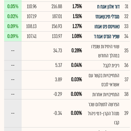
0.05%
110.96
216.88
1.75%
31
דור אלון אגח ח
0.02%
107.19
187.01
1.51%
32
מגדלי תיכוןאגחז
0.09%
108.13
156.93
1.27%
33
נאוויטס פט אגחו
0.09%
107.41
133.97
1.08%
34
שפיר הנדס אגח ד
שווי היחידות שנפדו
--
34.73
0.28%
35
במהלך החודש
--
5.37
0.04%
36
ריבית לקבל
התחייבויות בקשר עם
--
3.89
0.03%
37
אשראי לנכס
--
-0.29
0.00%
38
התחייבויות אחרות
הפרשה לתשלום שכר
--
-0.34
0.00%
39
מנהל הקרן–דמי ניהול
קבו