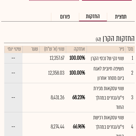
החזקות
תמצית
פורום
החזקות הקרן
(47)
מס'
נייר
אחזקה
שווי (א' ש"ח)
שער
שינוי יומי
--
12,357.67
100.00%
1
שווי נקי של נכסי הקרן
חשיפה חיובית לאגח
די
--
12,358.03
100.00%
2
ביום מסחר אחרון
שימ
תש
הק
שווי עסקאות מכירת
הכ
תש
--
8,431.26
68.23%
3
ני"ע/נגזרים במהלך
דמי
לסי
החוד
ניה
שווי עסקאות רכישת
--
8,274.44
66.96%
4
ני"ע/נגזרים במהלך