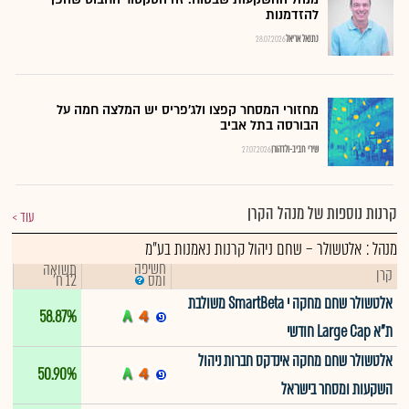
להזדמנות
נתנאל אריאל
28.07.2026
מחזורי המסחר קפצו ולג'פריס יש המלצה חמה על
הבורסה בתל אביב
שירי חביב-ולדהורן
27.07.2026
קרנות נוספות של מנהל הקרן
עוד
מנהל : אלטשולר – שחם ניהול קרנות נאמנות בע"מ
חשיפה
תשואה
קרן
12 ח'
ומס
אלטשולר שחם מחקה י SmartBeta משולבת
58.87%
ת"א Large Cap חודשי
אלטשולר שחם מחקה אינדקס חברות ניהול
50.90%
השקעות ומסחר בישראל