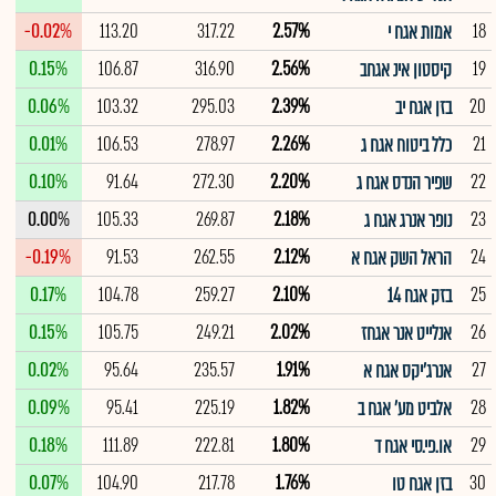
-0.02%
113.20
317.22
2.57%
18
אמות אגח י
0.15%
106.87
316.90
2.56%
19
קיסטון אינ אגחב
0.06%
103.32
295.03
2.39%
20
בזן אגח יב
0.01%
106.53
278.97
2.26%
21
כלל ביטוח אגח ג
0.10%
91.64
272.30
2.20%
22
שפיר הנדס אגח ג
0.00%
105.33
269.87
2.18%
23
נופר אנרג אגח ג
-0.19%
91.53
262.55
2.12%
24
הראל השק אגח א
0.17%
104.78
259.27
2.10%
25
בזק אגח 14
0.15%
105.75
249.21
2.02%
26
אנלייט אנר אגחז
0.02%
95.64
235.57
1.91%
27
אנרג'יקס אגח א
0.09%
95.41
225.19
1.82%
28
אלביט מע' אגח ב
0.18%
111.89
222.81
1.80%
29
או.פי.סי אגח ד
0.07%
104.90
217.78
1.76%
30
בזן אגח טו