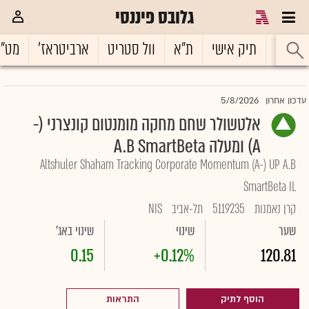
גלובס פיננסי
ראשי
תיק אישי
ת"א
וול סטריט
ארביטראז'
מט"
5/8/2026
עדכון אחרון
אלטשולר שחם מחקה מומנטום קונצרני (-
A) ומעלה A.B SmartBeta
Altshuler Shaham Tracking Corporate Momentum (A-) UP A.B
SmartBeta IL
קרן נאמנות
5119235
תל-אביב
NIS
שער
שינוי
שינוי באג'
0.15
+0.12%
120.81
הוסף לתיק
התראות