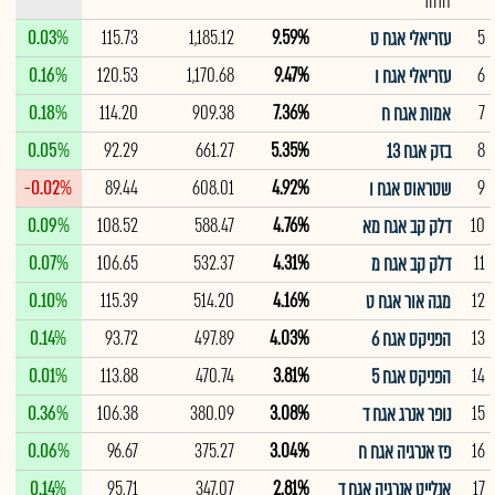
החוד
0.03%
115.73
1,185.12
9.59%
5
עזריאלי אגח ט
0.16%
120.53
1,170.68
9.47%
6
עזריאלי אגח ו
0.18%
114.20
909.38
7.36%
7
אמות אגח ח
0.05%
92.29
661.27
5.35%
8
בזק אגח 13
-0.02%
89.44
608.01
4.92%
9
שטראוס אגח ו
0.09%
108.52
588.47
4.76%
10
דלק קב אגח מא
0.07%
106.65
532.37
4.31%
11
דלק קב אגח מ
0.10%
115.39
514.20
4.16%
12
מגה אור אגח ט
0.14%
93.72
497.89
4.03%
13
הפניקס אגח 6
0.01%
113.88
470.74
3.81%
14
הפניקס אגח 5
0.36%
106.38
380.09
3.08%
15
נופר אנרג אגח ד
0.06%
96.67
375.27
3.04%
16
פז אנרגיה אגח ח
0.14%
95.71
347.07
2.81%
17
אנלייט אנרגיה אגח ד