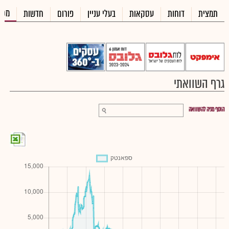
מכי
תמצית
דוחות
עסקאות
בעלי עניין
פורום
חדשות
גרף השוואתי
הוסף מניה להשוואה