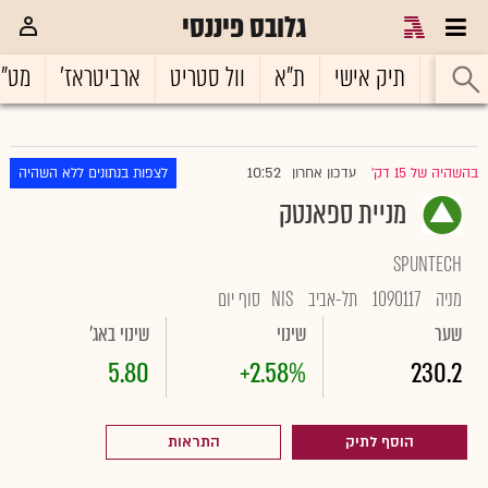
גלובס פיננסי
ראשי
תיק אישי
ת"א
וול סטריט
ארביטראז'
מט"
10:52
בהשהיה של 15 דק'
עדכון אחרון
לצפות בנתונים ללא השהיה
|
מניית ספאנטק
SPUNTECH
מניה
1090117
תל-אביב
NIS
סוף יום
שער
שינוי
שינוי באג'
5.80
+2.58%
230.2
הוסף לתיק
התראות