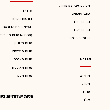
מפת פוזיציות פתוחות
מדדים
כתבי אופציה
בורסות בעולם
נגזרות דולר
מניות מבורסת NYSE
נגזרות אירו
מניות מבורסת Nasdaq
ברומטר-מגמות
מניות מלונדון
מניות מגרמניה
מדדים
מניות מצרפת
מניות מאיטליה
מחירים
מניות מספרד
מניות
ענפים
מניות ישראליות בעו
אג"ח