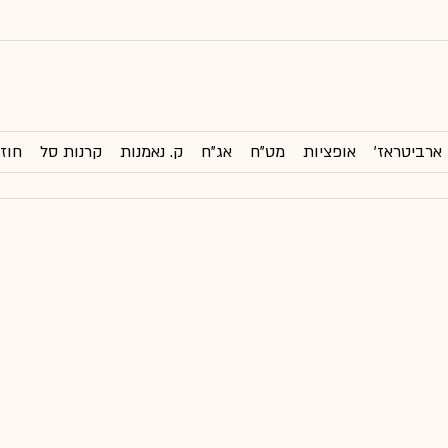
ארביטראז'
אופציות
מט"ח
אג"ח
ק. נאמנות
קרנות סל
חוזי