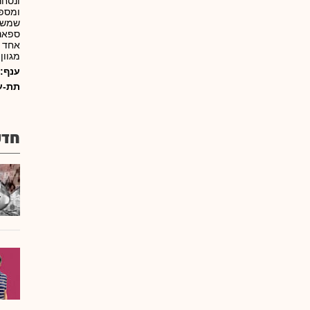
ונסחר
ומספק
שמשמש
ספאנט
אחד ע
מגוון
ענף:
תת-ע
חדש