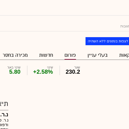
גובות
לצפות בנתונים ללא השהיה
אות
בעלי עניין
פורום
חדשות
מכירה בחסר
שער
שינוי
שינוי באג'
5.80
+2.58%
230.2
תיא
נ.ר.
נ.ר. 