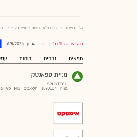
גלובס פיננסי
>
בורסת ת"א - מניות
>
ספאנטק
> פורום ת
6/8/2026
בהשהיה של 15 דק'
עדכון אחרון
|
תמצית
גרפים
דוחות
עסק
מניית ספאנטק
SPUNTECH
מניה
1090117
תל-אביב
NIS
סוף יום