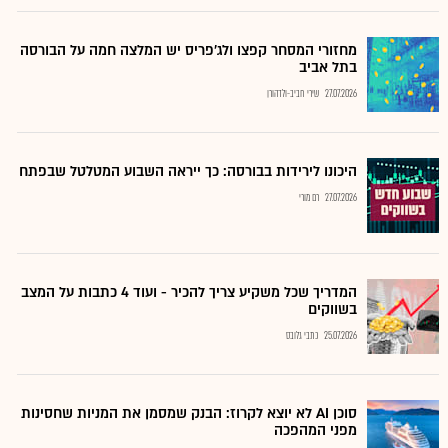
מחזורי המסחר קפצו ולג'פריס יש המלצה חמה על הבורסה
בתל אביב
27.07.2026
שירי חביב-ולדהורן
היכונו לירידות בבורסה: כך ייראה השבוע המטלטל שבפתח
27.07.2026
רם מורי
המדריך שכל משקיע צריך להכיר - ועוד 4 כתבות על המצב
בשווקים
25.07.2026
כתבי גלובס
סוכן AI לא יוצא לקרוז: הבנק שמסמן את המניות שחסינות
מפני המהפכה