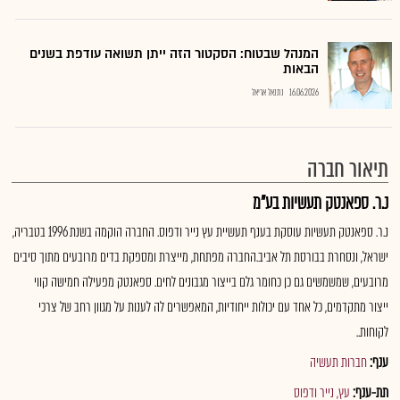
המנהל שבטוח: הסקטור הזה ייתן תשואה עודפת בשנים
הבאות
16.06.2026
נתנאל אריאל
תיאור חברה
נ.ר. ספאנטק תעשיות בע"מ
נ.ר. ספאנטק תעשיות עוסקת בענף תעשיית עץ נייר ודפוס. החברה הוקמה בשנת 1996 בטבריה,
ישראל, ונסחרת בבורסת תל אביב.החברה מפתחת, מייצרת ומספקת בדים מרובעים מתוך סיבים
מרובעים, שמשמשים גם כן כחומר גלם בייצור מגבונים לחים. ספאנטק מפעילה חמישה קווי
ייצור מתקדמים, כל אחד עם יכולות ייחודיות, המאפשרים לה לענות על מגוון רחב של צרכי
לקוחות..
ענף:
חברות תעשיה
תת-ענף:
עץ, נייר ודפוס