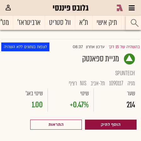
גלובס פיננסי
ראשי
תיק אישי
ת"א
וול סטריט
ארביטראז'
מט"
08:37
בהשהיה של 15 דק'
עדכון אחרון
לצפות בנתונים ללא השהיה
|
מניית ספאנטק
SPUNTECH
מניה
1090117
תל-אביב
NIS
רציף
שער
שינוי
שינוי באג'
1.00
+0.47%
214
הוסף לתיק
התראות