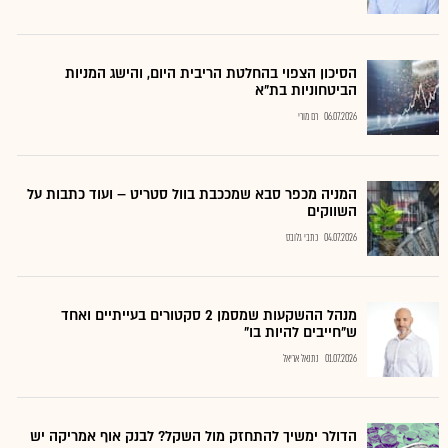
הסיכון הצפוי בהחלטת הריבית היום, והישג המניות
הביטחוניות בת"א
06.07.2026
רם מורי
המניה מכפר סבא שמככבת בוול סטריט – ועוד כתבות על
השווקים
04.07.2026
כתבי גלובס
מנהל ההשקעות שמסמן 2 סקטורים בעייתיים ואחד
ש"חייבים להיות בו"
01.07.2026
נתנאל אריאל
הדולר ימשיך להתחזק מול השקל? לבנק אוף אמריקה יש