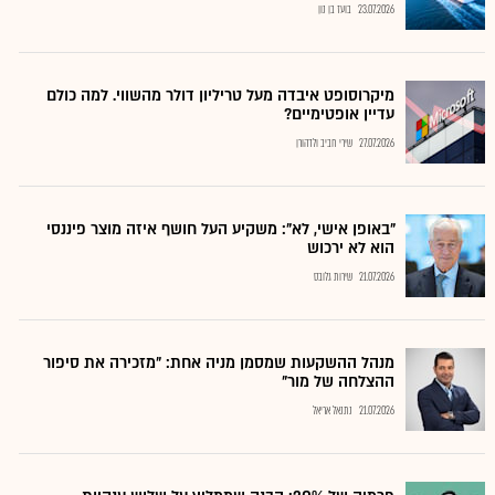
23.07.2026
בועז בן נון
מיקרוסופט איבדה מעל טריליון דולר מהשווי. למה כולם
עדיין אופטימיים?
27.07.2026
שירי חביב ולדהורן
"באופן אישי, לא": משקיע העל חושף איזה מוצר פיננסי
הוא לא ירכוש
21.07.2026
שירות גלובס
מנהל ההשקעות שמסמן מניה אחת: "מזכירה את סיפור
ההצלחה של מור"
21.07.2026
נתנאל אריאל