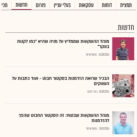
חדשות
תמצית
דוחות
עסקאות
בעלי עניין
פורום
מכיר
חדשות
מנהל ההשקעות שממליץ על מניה שהיא "כמו לקנות
בונקר"
04.08.2026
נתנאל אריאל
הבכיר שרואה הזדמנות בסקטור חבוט - ועוד כתבות על
השווקים
01.08.2026
כתבי גלובס
מנהל ההשקעות שבטוח: זה הסקטור החבוט שהפך
להזדמנות
28.07.2026
נתנאל אריאל