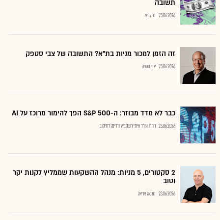
תשובה
25.06.2026
בר לביא
זה הזמן למכור מניות בת"א? התשובה של צבי סטפק
25.06.2026
צבי סטפק
כבר לא מדד מבוזר: ה-S&P 500 הפך להימור מרוכז על AI
23.06.2026
רו"ח ועו"ד איתי רושקביץ ודרינה רזניקוב
2 סקטורים, 5 מניות: מנהל ההשקעות שממליץ לקנות יקר
וטוב
23.06.2026
נתנאל אריאל