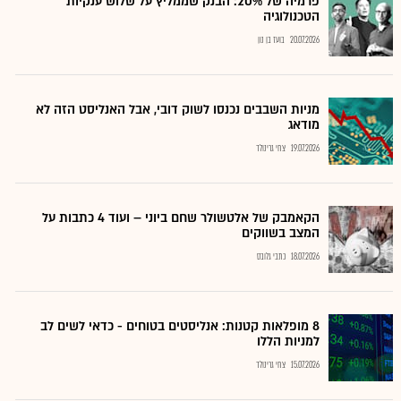
פרמיה של 20%: הבנק שממליץ על שלוש ענקיות
הטכנולוגיה
20.07.2026
בועז בן נון
מניות השבבים נכנסו לשוק דובי, אבל האנליסט הזה לא
מודאג
19.07.2026
צחי גרינולד
הקאמבק של אלטשולר שחם ביוני – ועוד 4 כתבות על
המצב בשווקים
18.07.2026
כתבי גלובס
8 מופלאות קטנות: אנליסטים בטוחים - כדאי לשים לב
למניות הללו
15.07.2026
צחי גרינולד