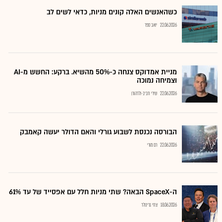
כשהאנשים האלה קונים מניות, כדאי לשים לב
22.06.2026
יואב ספר
מניית אמדוקס צנחה כ-50% מהשיא. ברקע: החשש מ-AI
וצמיחה נמוכה
22.06.2026
שירי חביב-ולדהורן
הבורסה נכנסת לשבוע גורלי והאם הדולר יעשה קאמבק
22.06.2026
רם מורי
ה-SpaceX הבאה? שתי מניות חלל עם אפסייד של עד 61%
18.06.2026
צחי גרינולד