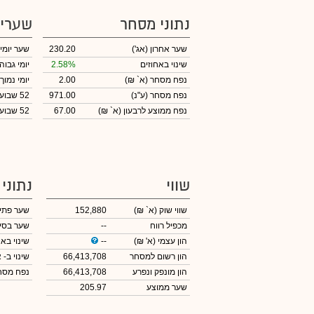
נתוני מסחר
שערי
שער אחרון
(אג')
230.20
שער יומי
שינוי באחוזים
2.58%
יומי גבוה
נפח מסחר
(א` ₪)
2.00
יומי נמוך
נפח מסחר
(ע"נ)
971.00
52 שבועות גבוה
נפח ממוצע לרבעון (א` ₪)
67.00
52 שבועות נמוך
שווי
נתוני
שווי שוק
(א` ₪)
152,880
שער פתי
מכפיל רווח
--
שער בסי
הון עצמי
(א' ₪)
--
שינוי באח
הון רשום למסחר
66,413,708
שינוי
ב- א
הון מונפק ונפרע
66,413,708
נפח מס
שער ממוצע
205.97