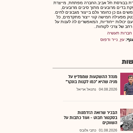
ת בבורסת תל אביב.החברה מפתחת, מייצרת
ת בדים מרובעים מתוך סיבים מרובעים,
ים גם כן כחומר גלם בייצור מגבונים לחים.
ק מפעילה חמישה קווי ייצור מתקדמים, כל
ם יכולות ייחודיות, המאפשרים לה לענות על
 רחב של צרכי לקוחות..
חברות תעשיה
נף:
עץ, נייר ודפוס
ות
מנהל ההשקעות שממליץ על
מניה שהיא "כמו לקנות בונקר"
04.08.2026
נתנאל אריאל
הבכיר שרואה הזדמנות
בסקטור חבוט - ועוד כתבות על
השווקים
01.08.2026
כתבי גלובס