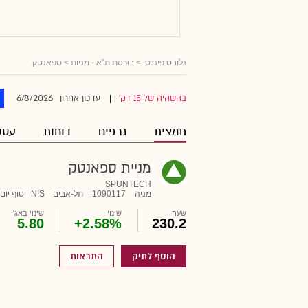
גלובס פיננסי
>
בורסת ת"א - מניות
> ספאנטק
6/8/2026
בהשהיה של 15 דק'
עדכון אחרון
|
תמצית
גרפים
דוחות
עסק
מניית ספאנטק
SPUNTECH
מניה
1090117
תל-אביב
NIS
סוף יום
שער
שינוי
שינוי באג'
5.80
+2.58%
230.2
הוסף לתיק
התראות