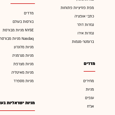
מפת פוזיציות פתוחות
מדדים
כתבי אופציה
בורסות בעולם
נגזרות דולר
מניות מבורסת NYSE
נגזרות אירו
מניות מבורסת Nasdaq
ברומטר-מגמות
מניות מלונדון
מניות מגרמניה
מדדים
מניות מצרפת
מניות מאיטליה
מחירים
מניות מספרד
מניות
ענפים
מניות ישראליות בעו
אג"ח