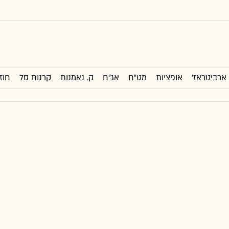
ארביטראז'
אופציות
מט"ח
אג"ח
ק. נאמנות
קרנות סל
חוז