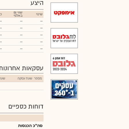
היצע
₪ שווי
שינוי
כ
באלפי
--
--
--
--
--
--
--
--
--
--
--
--
--
--
--
עסקאות אחרונות
מספר
שעת עסקה
שער
דוחות כספיים
סה"כ הכנסות