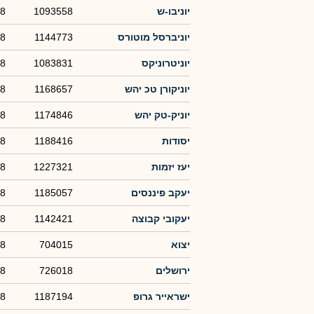
יוניבו-ש
1093558
08
יוניברסל מוטורס
1144773
08
יוניטרוניקס
1083831
08
יוניקורן טכ יהש
1168657
08
יוניק-טק יהש
1174846
08
יסודות
1188416
08
יעז יזמות
1227321
08
יעקב פיננסים
1185057
08
יעקובי קבוצה
1142421
08
יצוא
704015
08
ירושלים
726018
08
ישראייר גרופ
1187194
08