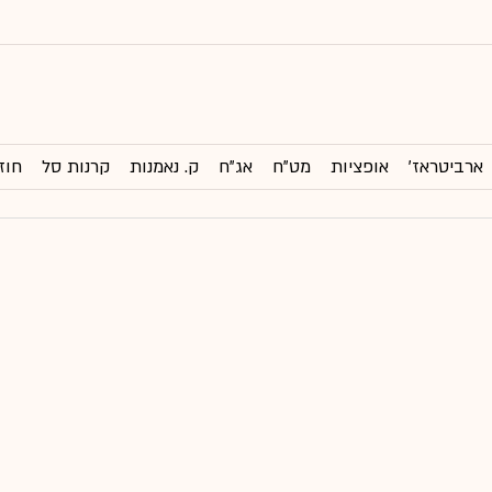
ארביטראז'
אופציות
מט"ח
אג"ח
ק. נאמנות
קרנות סל
חוז