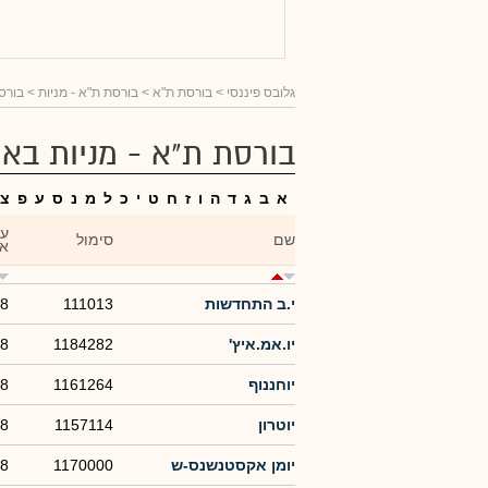
גלובס פיננסי
> בורסת ת"א >
בורסת ת"א - מניות
> בורסת
בורסת ת"א - מניות באות
א
ב
ג
ד
ה
ו
ז
ח
ט
י
כ
ל
מ
נ
ס
ע
פ
צ
ע
שם
סימול
אח
י.ב התחדשות
111013
08
יו.אמ.איץ'
1184282
08
יוחננוף
1161264
08
יוטרון
1157114
08
יומן אקסטנשנס-ש
1170000
08