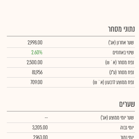
נתוני מסחר
שער אחרון
(אג')
2,998.00
שינוי באחוזים
2.60%
נפח מסחר
(א` ₪)
2,500.00
נפח מסחר
(ע"נ)
81,956
נפח ממוצע לרבעון (א` ₪)
709.00
שערים
שער יומי ממוצע
(אג')
--
יומי גבוה
3,205.00
יומי נמוך
2,963.00