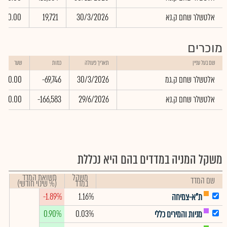
אלטשלר שחם ק.נא
30/3/2026
19,721
0.00
מוכרים
שם בעל עניין
תאריך פעולה
כמות
שער
אלטשלר שחם ק.גמ
30/3/2026
-69,746
0.00
אלטשלר שחם ק.נא
29/6/2026
-166,583
0.00
משקל המניה במדדים בהם היא נכללת
משקל
תשואת המדד
שם המדד
במדד
(% שינוי חודשי)
-1.89%
1.16%
ת"א-צמיחה
0.90%
0.03%
מניות והמירים כללי