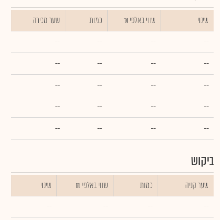
שינוי
₪ שווי באלפי
כמות
שער מכירה
--
--
--
--
--
--
--
--
--
--
--
--
--
--
--
--
--
--
--
--
ביקוש
שער קניה
כמות
₪ שווי באלפי
שינוי
--
--
--
--