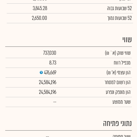
52 שבועות גבוה
3,845.28
52 שבועות נמוך
2,650.00
שווי
שווי שוק
(א` ₪)
737,030
מכפיל רווח
8.73
הון עצמי
(א' ₪)
476,669
הון רשום למסחר
24,584,196
הון מונפק ונפרע
24,584,196
שער ממוצע
--
נתוני פתיחה
שער פתיחה
--