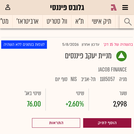
גלובס פיננסי
ראשי
תיק אישי
ת"א
וול סטריט
ארביטראז'
מט"
5/8/2026
בהשהיה של 15 דק'
עדכון אחרון
לצפות בנתונים ללא השהיה
|
מניית יעקב פיננסים
JACOB FINANCE
מניה
1185057
תל-אביב
NIS
סוף יום
שער
שינוי
שינוי באג'
76.00
+2.60%
2,998
הוסף לתיק
התראות