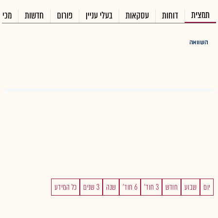
תמצית
דוחות
עסקאות
בעלי עניין
פורום
חדשות
מכיר
השוואה
יום
שבוע
חודש
3 חוד'
6 חוד'
שנה
3 שנים
כל המידע