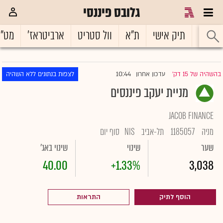
גלובס פיננסי
ראשי
תיק אישי
ת"א
וול סטריט
ארביטראז'
מט"
10:44
בהשהיה של 15 דק'
עדכון אחרון
לצפות בנתונים ללא השהיה
|
מניית יעקב פיננסים
JACOB FINANCE
מניה
1185057
תל-אביב
NIS
סוף יום
שער
שינוי
שינוי באג'
40.00
+1.33%
3,038
הוסף לתיק
התראות