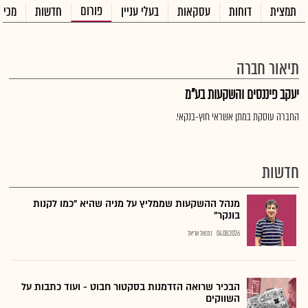
פורום
תמצית
דוחות
עסקאות
בעלי עניין
חדשות
מכיר
תיאור חברה
יעקב פיננסים והשקעות בע"מ
החברה עוסקת במתן אשראי חוץ-בנקאי.
חדשות
מנהל ההשקעות שממליץ על מניה שהיא "כמו לקנות
בונקר"
04.08.2026
נתנאל אריאל
הבכיר שרואה הזדמנות בסקטור חבוט - ועוד כתבות על
השווקים