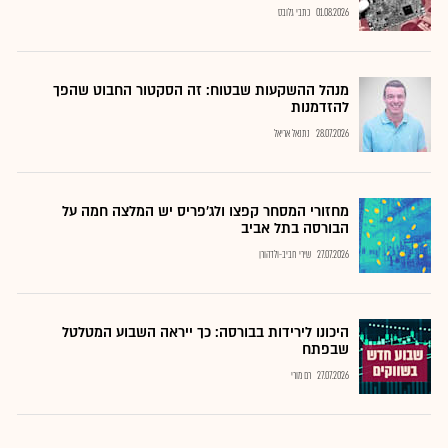
01.08.2026
כתבי גלובס
מנהל ההשקעות שבטוח: זה הסקטור החבוט שהפך
להזדמנות
28.07.2026
נתנאל אריאל
מחזורי המסחר קפצו ולג'פריס יש המלצה חמה על
הבורסה בתל אביב
27.07.2026
שירי חביב-ולדהורן
היכונו לירידות בבורסה: כך ייראה השבוע המטלטל
שבפתח
27.07.2026
רם מורי