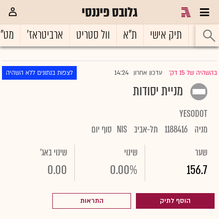
גלובס פיננסי
ראשי
תיק אישי
ת"א
וול סטריט
ארביטראז'
מט"
14:24
בהשהיה של 15 דק'
עדכון אחרון
לצפות בנתונים ללא השהיה
|
מניית יסודות
YESODOT
מניה
1188416
תל-אביב
NIS
סוף יום
שער
שינוי
שינוי באג'
0.00
0.00%
156.7
הוסף לתיק
התראות