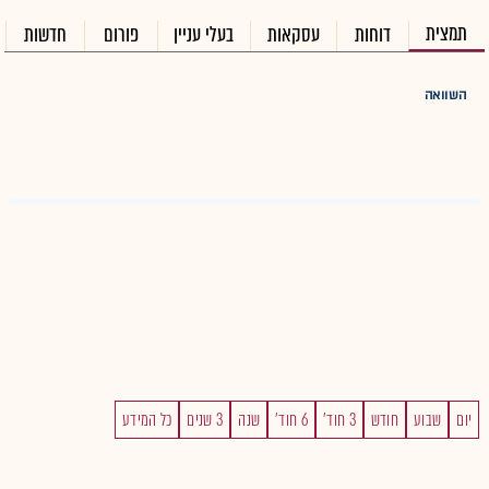
תמצית
דוחות
עסקאות
בעלי עניין
פורום
חדשות
השוואה
יום
שבוע
חודש
3 חוד'
6 חוד'
שנה
3 שנים
כל המידע