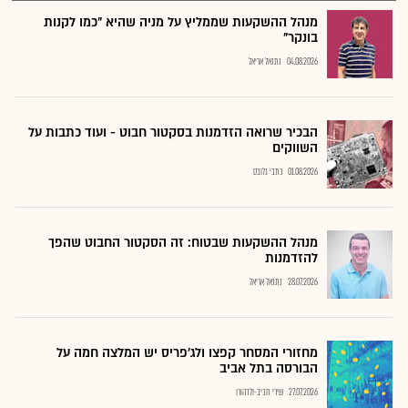
מנהל ההשקעות שממליץ על מניה שהיא "כמו לקנות
בונקר"
04.08.2026
נתנאל אריאל
הבכיר שרואה הזדמנות בסקטור חבוט - ועוד כתבות על
השווקים
01.08.2026
כתבי גלובס
מנהל ההשקעות שבטוח: זה הסקטור החבוט שהפך
להזדמנות
28.07.2026
נתנאל אריאל
מחזורי המסחר קפצו ולג'פריס יש המלצה חמה על
הבורסה בתל אביב
27.07.2026
שירי חביב-ולדהורן