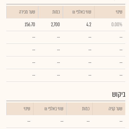
שינוי
₪ שווי באלפי
כמות
שער מכירה
156.70
2,700
4.2
0.00%
--
--
--
--
--
--
--
--
--
--
--
--
--
--
--
--
ביקוש
שער קניה
כמות
₪ שווי באלפי
שינוי
--
--
--
--