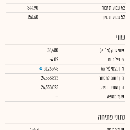
52 שבועות גבוה
344.90
52 שבועות נמוך
156.60
שווי
שווי שוק
(א` ₪)
38,480
מכפיל רווח
-4.02
הון עצמי
(א' ₪)
51,265.98
הון רשום למסחר
24,558,823
הון מונפק ונפרע
24,558,823
שער ממוצע
--
נתוני פתיחה
שער פתיחה
156.70