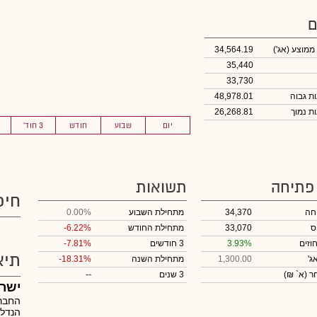
ם
 ממוצע
(אג')
34,564.19
35,440
33,730
48,978.01
26,268.81
יום
שבוע
חודש
3 חוד'
 פתיחה
תשואות
חיפ
חה
34,370
מתחילת השבוע
0.00%
ס
33,070
מתחילת החודש
-6.22%
וזים
3.93%
3 חודשים
-7.81%
תיא
ג'
1,300.00
מתחילת השנה
-18.31%
חר
(א` ₪)
3 שנים
--
ישר
החבר
הנדל"