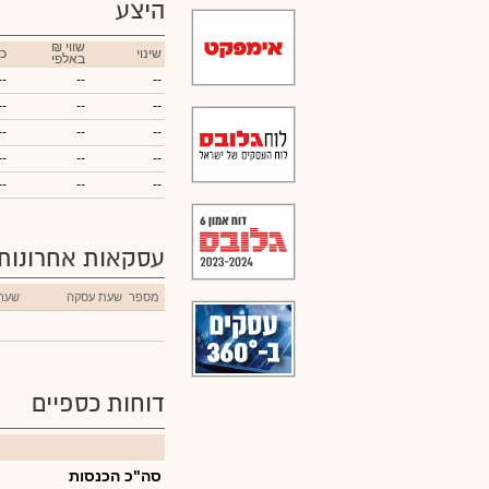
היצע
₪ שווי
שינוי
כ
באלפי
--
--
--
--
--
--
--
--
--
--
--
--
--
--
--
עסקאות אחרונות
מספר
שעת עסקה
שער
דוחות כספיים
סה"כ הכנסות