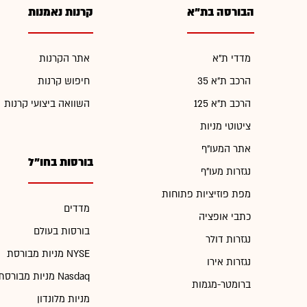
הבורסה בת"א
קרנות נאמנות
מדדי ת"א
אתר הקרנות
הרכב ת"א 35
חיפוש קרנות
הרכב ת"א 125
השוואה ביצועי קרנות
ציטוטי מניות
אתר המעו"ף
בורסות בחו"ל
נגזרות מעו"ף
מפת פוזיציות פתוחות
מדדים
כתבי אופציה
בורסות בעולם
נגזרות דולר
מניות מבורסת NYSE
נגזרות אירו
מניות מבורסת Nasdaq
ברומטר-מגמות
מניות מלונדון