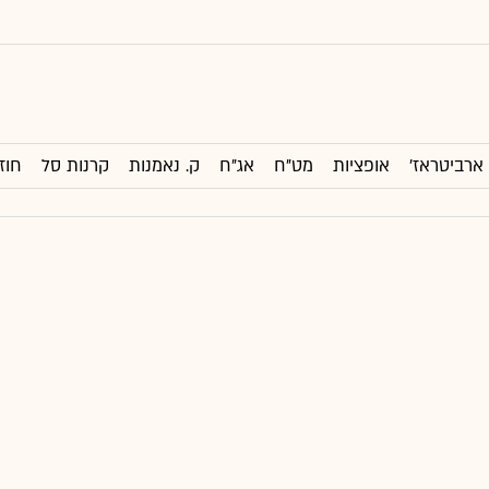
ארביטראז'
אופציות
מט"ח
אג"ח
ק. נאמנות
קרנות סל
חוז