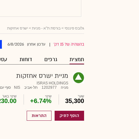
גלובס פיננסי
>
בורסת ת"א - מניות
> ישרס אחזקות
6/8/2026
בהשהיה של 15 דק'
עדכון אחרון
|
תמצית
גרפים
דוחות
עסק
מניית ישרס אחזקות
ISRAS HOLDINGS
מניה
1202977
תל-אביב
NIS
סוף יום
שער
שינוי
שינוי באג'
230.00
+6.74%
35,300
הוסף לתיק
התראות