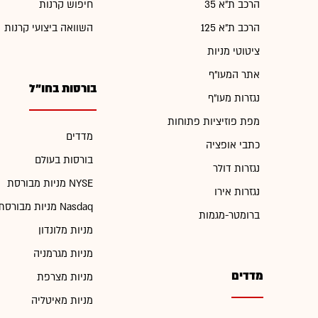
הרכב ת"א 35
חיפוש קרנות
הרכב ת"א 125
השוואה ביצועי קרנות
ציטוטי מניות
אתר המעו"ף
בורסות בחו"ל
נגזרות מעו"ף
מפת פוזיציות פתוחות
מדדים
כתבי אופציה
בורסות בעולם
נגזרות דולר
מניות מבורסת NYSE
נגזרות אירו
מניות מבורסת Nasdaq
ברומטר-מגמות
מניות מלונדון
מניות מגרמניה
מדדים
מניות מצרפת
מניות מאיטליה