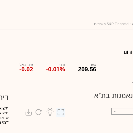
S&P 
> גרפים
רום
שער
שינוי
שינוי באג'
-0.02
-0.01%
209.56
-
נאמנות בת"א
דיר
תשוא
תשואה
שימו
דמי נ