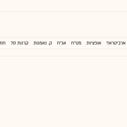
ארביטראז'
אופציות
מט"ח
אג"ח
ק. נאמנות
קרנות סל
חוז