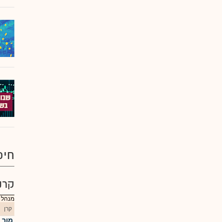
חיפ
קרנ
מנהל : מ
קרן
מור 