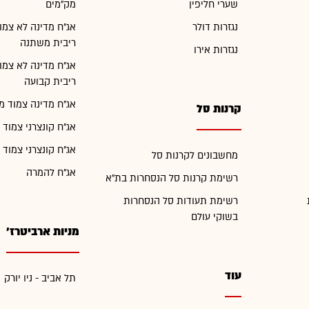
שערי חליפין
מק"מים
נגזרות דולר
אג"ח מדינה לא צמו
ריבית משתנה
נגזרות אירו
אג"ח מדינה לא צמו
ריבית קבועה
אג"ח מדינה צמוד מ
קרנות סל
אג"ח קונצרני צמוד 
אג"ח קונצרני צמוד 
מחשבונים לקרנות סל
אג"ח להמרה
רשימת קרנות סל הנסחרות בת"א
רשימת תעודות סל הנסחרות
בשוקי עולם
מניות ארביטרז'
עוד
תל אביב - ניו יורק