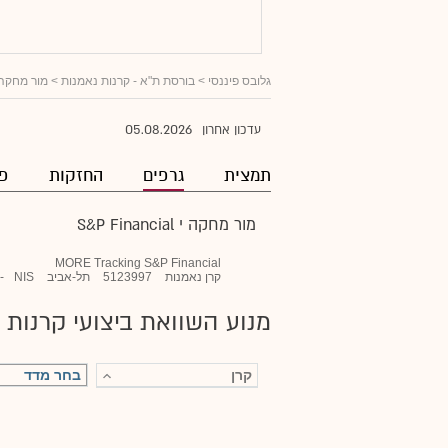
גלובס פיננסי
>
בורסת ת"א - קרנות נאמנות
>
מור מחקה י Financial
05.08.2026
עדכון אחרון
תמצית
גרפים
החזקות
פו
מור מחקה י S&P Financial
MORE Tracking S&P Financial
קרן נאמנות
5123997
תל-אביב
NIS
-
מנוע השוואת ביצועי קרנות 