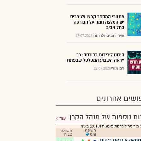
מחזורי המסחר קפצו ולג'פריס
יש המלצה חמה על הבורסה
בתל אביב
שירי חביב-ולדהורן
27.07.2026
היכונו לירידות בבורסה: כך
ייראה השבוע המטלטל שבפתח
רם מורי
27.07.2026
ושים אחרונים
ות נוספות של מנהל הקרן
עוד
ור ניהול קרנות נאמנות (2013) בע"מ
חשיפה
תשואה
ומס
12 ח'
מחקה אינדקס ביטוח