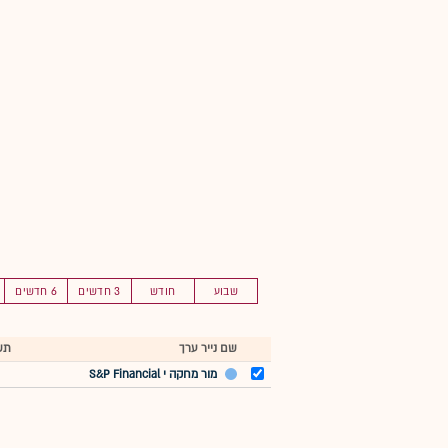
שבוע
חודש
3 חדשים
6 חדשים
שם נייר ערך
תש
מור מחקה י S&P Financial