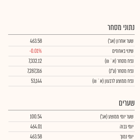
נתוני מסחר
שער אחרון
(אג')
463.58
שינוי באחוזים
-0.01%
נפח מסחר
(א` ₪)
7,332.12
נפח מסחר
(ע"נ)
7,287,316
נפח ממוצע לרבעון (א` ₪)
53,144
שערים
שער יומי ממוצע
(אג')
100.54
יומי גבוה
464.01
יומי נמוך
463.58