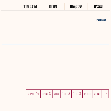
תמצית
עסקאות
פורום
הרכב מדד
השוואה
יום
שבוע
חודש
3 חוד'
6 חוד'
שנה
3 שנים
כל המידע