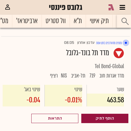
גלובס פיננסי
ראשי
תיק אישי
ת"א
וול סטריט
ארביטראז'
מט"
08:05
עדכון אחרון
נתונים מתעדכנים בזמן אמת
|
מדד תל בונד-גלובל
Tel Bond-Global
מדד אגרות חוב
719
תל-אביב
NIS
רציף
שער
שינוי
שינוי באג'
-0.04
-0.01%
463.58
הוסף לתיק
התראות