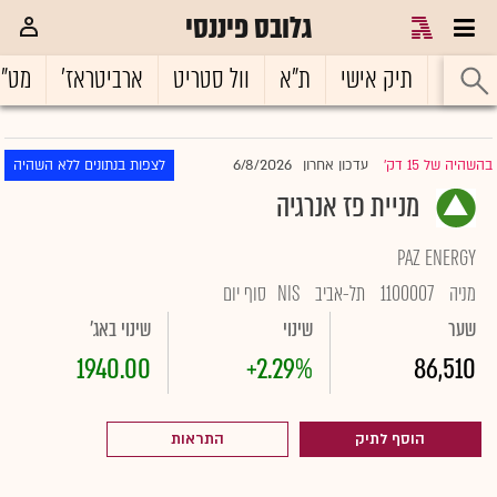
גלובס פיננסי
ראשי
תיק אישי
ת"א
וול סטריט
ארביטראז'
מט"
6/8/2026
בהשהיה של 15 דק'
עדכון אחרון
לצפות בנתונים ללא השהיה
|
מניית פז אנרגיה
PAZ ENERGY
מניה
1100007
תל-אביב
NIS
סוף יום
שער
שינוי
שינוי באג'
1940.00
+2.29%
86,510
הוסף לתיק
התראות