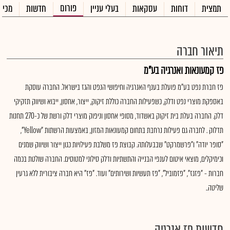
פורום
תמצית
דוחות
עסקאות
בעלי עניין
חדשות
מכיר
תיאור חברה
פז קמעונאות ואנרגיה בע"מ
פז חברת נפט בע"מ פועלת בענף האנרגיה וחיפושי הנפט והגז בישראל. החברה עוסקת
באספקת מוצרי נפט ודלק, כשפעילות החברה כוללת זיקוק, ייצור, אחסון, ייבוא ושיווק תזקיקי
דלק. החברה בעלת בית זיקוק באשדוד, מסופי אחסון וניפוק מוצרי דלק ורשת של כ-270 תחנות
תדלוק . לחברה גם פעילות נרחבת בתחום קמעונאות המזון, באמצעות הרשתות "Yellow",
"סופר יודה" ו"פרשמרקט" שבבעלותה. קבוצת פז משלבת פעילויות כגון ייצור ושיווק שמנים
וכימיקלים, מוצאי איטום לענפי הבנייה והתשתיות ודלק סילוני למטוסים. החברה שולטת בכמה
חברות - "פזגז", "פזמוביל", "פז תעשיות ושירותים" ועוד. "פז" היא חברה ציבורית ללא גרעין
שליטה..
חדשות פז אנרגיה