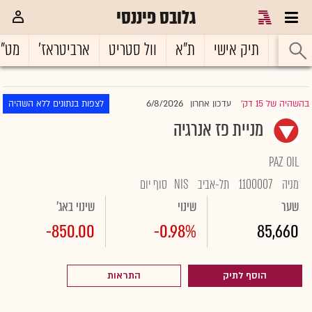
גלובס פיננסי
ראשי
תיק אישי
ת"א
וול סטריט
ארביטראז'
מט"
6/8/2026
בהשהיה של 15 דק'
עדכון אחרון
לצפות בנתונים ללא השהיה
|
מניית פז אנרגיה
PAZ OIL
מניה
1100007
תל-אביב
NIS
סוף יום
שער
שינוי
שינוי באג'
-850.00
-0.98%
85,660
הוסף לתיק
התראות