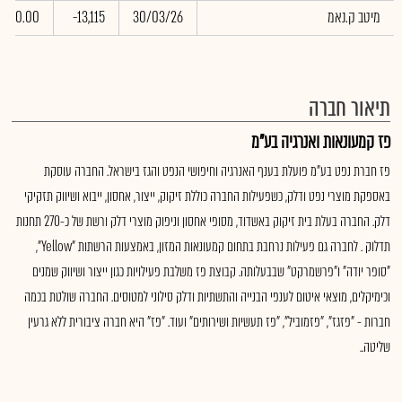
מיטב ק.נאמ
30/03/26
-13,115
0.00
תיאור חברה
פז קמעונאות ואנרגיה בע"מ
פז חברת נפט בע"מ פועלת בענף האנרגיה וחיפושי הנפט והגז בישראל. החברה עוסקת
באספקת מוצרי נפט ודלק, כשפעילות החברה כוללת זיקוק, ייצור, אחסון, ייבוא ושיווק תזקיקי
דלק. החברה בעלת בית זיקוק באשדוד, מסופי אחסון וניפוק מוצרי דלק ורשת של כ-270 תחנות
תדלוק . לחברה גם פעילות נרחבת בתחום קמעונאות המזון, באמצעות הרשתות "Yellow",
"סופר יודה" ו"פרשמרקט" שבבעלותה. קבוצת פז משלבת פעילויות כגון ייצור ושיווק שמנים
וכימיקלים, מוצאי איטום לענפי הבנייה והתשתיות ודלק סילוני למטוסים. החברה שולטת בכמה
חברות - "פזגז", "פזמוביל", "פז תעשיות ושירותים" ועוד. "פז" היא חברה ציבורית ללא גרעין
שליטה..