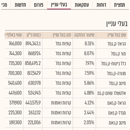
בעלי עניין
תמצית
דוחות
עסקאות
פורום
חדשות
מכיר
בעלי עניין
שם בעל עניין
שיעור החזקה
סוג בעל עניין
כמות ני"ע
שווי באלפי ש"ח
8.31%
קופות גמל
894,343.1
766,000
הראל-ק.גמל
8.07%
קופות גמל
868,924
744,300
מור ק.גמל
7.97%
קופות גמל
858,495.2
735,300
כלל ביטוח-ק.גמל
7.59%
קופות גמל
817,547.9
700,300
מנורה-ק.גמל
5.86%
קופות גמל
630,978
540,400
מיטב ק.גמל
4.88%
קופות גמל
524,945
449,600
אלטשלר שחם ק.גמ
4.12%
קרנות נאמנות
443,575.9
379,900
הראל-ק.נאמ
2.44%
קרנות נאמנות
263,132
225,300
מגדל-ק.נאמ
2.05%
קרנות נאמנות
221,006
189,300
מיטב ק.נאמ