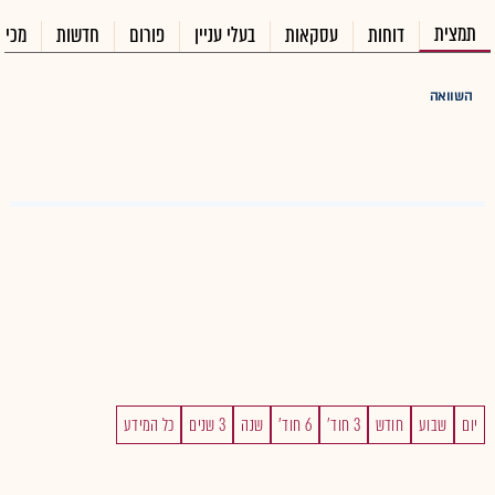
תמצית
דוחות
עסקאות
בעלי עניין
פורום
חדשות
מכיר
השוואה
יום
שבוע
חודש
3 חוד'
6 חוד'
שנה
3 שנים
כל המידע