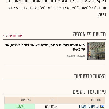
וכימיקלים, מוצאי איטום לענפי הבנייה והתשתיות ודלק סילוני למטוסים. החברה שולטת בכמה
חברות - "פזגז", "פזמוביל", "פז תעשיות ושירותים" ועוד. "פז" היא חברה ציבורית ללא גרעין
שליטה..
חדשות פז אנרגיה
עוד חדשות
ת"א ננעלה בעליות חדות; מניית טאואר זינקה ב-10%, אל
על ב-8%
20.05.2026
שירות גלובס
הצעות פרסומיות
ניירות ערך נוספים
שם הנייר
סוג
שינוי יומי
פז אנרגיה אגח ו
אג"ח ת"א
0.07%