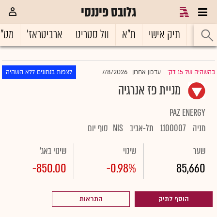
גלובס פיננסי
ראשי
תיק אישי
ת"א
וול סטריט
ארביטראז'
מט"
7/8/2026
בהשהיה של 15 דק'
עדכון אחרון
לצפות בנתונים ללא השהיה
|
מניית פז אנרגיה
PAZ ENERGY
מניה
1100007
תל-אביב
NIS
סוף יום
שער
שינוי
שינוי באג'
-850.00
-0.98%
85,660
הוסף לתיק
התראות