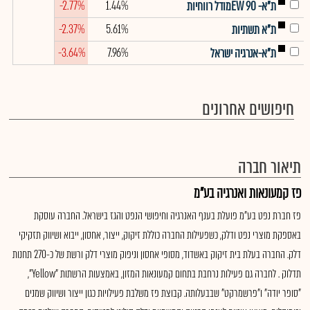
-2.77%
1.44%
ת"א- EW 90מודל רווחיות
-2.37%
5.61%
ת"א תשתיות
-3.64%
7.96%
ת"א-אנרגיה ישראל
חיפושים אחרונים
תיאור חברה
פז קמעונאות ואנרגיה בע"מ
פז חברת נפט בע"מ פועלת בענף האנרגיה וחיפושי הנפט והגז בישראל. החברה עוסקת
באספקת מוצרי נפט ודלק, כשפעילות החברה כוללת זיקוק, ייצור, אחסון, ייבוא ושיווק תזקיקי
דלק. החברה בעלת בית זיקוק באשדוד, מסופי אחסון וניפוק מוצרי דלק ורשת של כ-270 תחנות
תדלוק . לחברה גם פעילות נרחבת בתחום קמעונאות המזון, באמצעות הרשתות "Yellow",
"סופר יודה" ו"פרשמרקט" שבבעלותה. קבוצת פז משלבת פעילויות כגון ייצור ושיווק שמנים