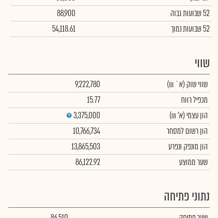
52 שבועות גבוה
88,900
52 שבועות נמוך
54,118.61
שווי
שווי שוק
(א` ₪)
9,222,780
מכפיל רווח
15.77
הון עצמי
(א' ₪)
3,375,000
הון רשום למסחר
10,766,734
הון מונפק ונפרע
13,865,503
שער ממוצע
86,122.92
נתוני פתיחה
שער פתיחה
86,510