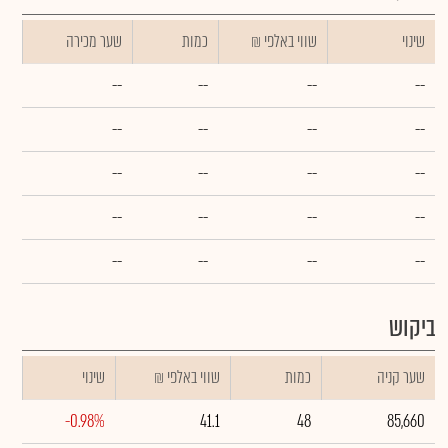
שינוי
₪ שווי באלפי
כמות
שער מכירה
--
--
--
--
--
--
--
--
--
--
--
--
--
--
--
--
--
--
--
--
ביקוש
שער קניה
כמות
₪ שווי באלפי
שינוי
-0.98%
41.1
48
85,660