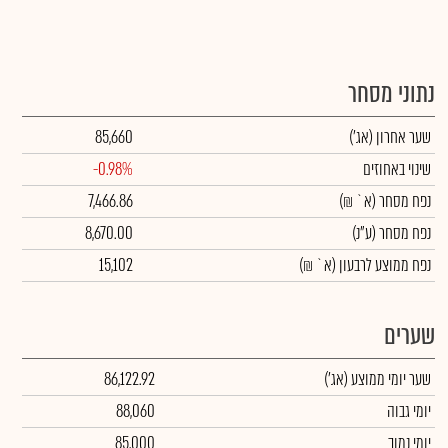
נתוני מסחר
שער אחרון
(אג')
85,660
שינוי באחוזים
-0.98%
נפח מסחר
(א` ₪)
7,466.86
נפח מסחר
(ע"נ)
8,670.00
נפח ממוצע לרבעון (א` ₪)
15,102
שערים
שער יומי ממוצע
(אג')
86,122.92
יומי גבוה
88,060
יומי נמוך
85,000