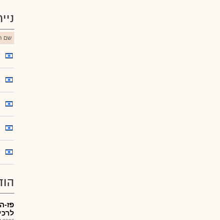
ניי
שם הנ
הוד
פז-ה
לרכי