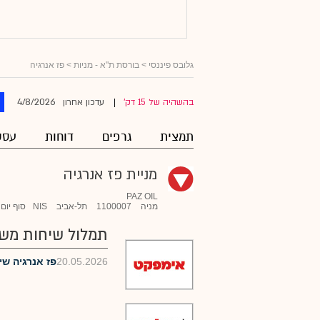
גלובס פיננסי
>
בורסת ת"א - מניות
> פז אנרגיה
4/8/2026
בהשהיה של 15 דק'
עדכון אחרון
|
תמצית
גרפים
דוחות
עסק
מניית פז אנרגיה
PAZ OIL
מניה
1100007
תל-אביב
NIS
סוף יום
תמלול שיחות מש
20.05.2026
פז אנרגיה שי