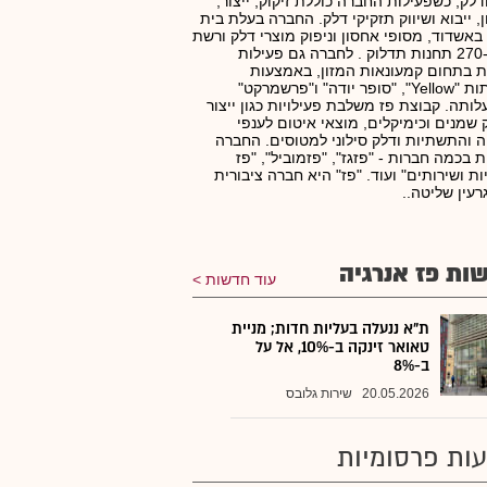
דלק, כשפעילות החברה כוללת זיקוק, ייצור,
, ייבוא ושיווק תזקיקי דלק. החברה בעלת בית
 באשדוד, מסופי אחסון וניפוק מוצרי דלק ורשת
של כ-270 תחנות תדלוק . לחברה גם פעילות
 בתחום קמעונאות המזון, באמצעות
הרשתות "Yellow", "סופר יודה" ו"פרשמרקט"
ותה. קבוצת פז משלבת פעילויות כגון ייצור
ק שמנים וכימיקלים, מוצאי איטום לענפי
ה והתשתיות ודלק סילוני למטוסים. החברה
 בכמה חברות - "פזגז", "פזמוביל", "פז
ת ושירותים" ועוד. "פז" היא חברה ציבורית
רעין שליטה..
ות פז אנרגיה
עוד חדשות
ת"א ננעלה בעליות חדות; מניית
טאואר זינקה ב-10%, אל על
ב-8%
20.05.2026
שירות גלובס
ות פרסומיות