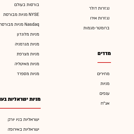
בורסות בעולם
נגזרות דולר
מניות מבורסת NYSE
נגזרות אירו
מניות מבורסת Nasdaq
ברומטר-מגמות
מניות מלונדון
מניות מגרמניה
מדדים
מניות מצרפת
מניות מאיטליה
מחירים
מניות מספרד
מניות
ענפים
מניות ישראליות בעו
אג"ח
ישראליות בניו יורק
ישראליות באירופה