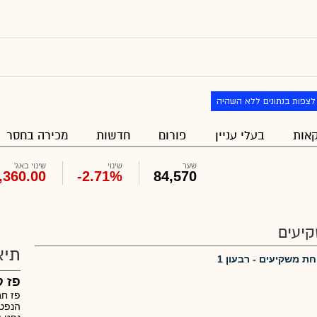
לצפות בנתונים ללא השהיה
אות
בעלי עניין
פורום
חדשות
מכירה בחסר
שער
שינוי
שינוי באג'
,360.00
-2.71%
84,570
קיעים
תיא
חת משקיעים - רבעון 1
פז ק
פז חב
הנפט 