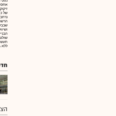
נפט ו
אחסון
זיקוק
נרחבת
שבבעל
ושיוו
הבניי
שולטת
תעשיו
ללא ג
חדש
הצע