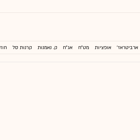
ארביטראז'
אופציות
מט"ח
אג"ח
ק. נאמנות
קרנות סל
חוזי