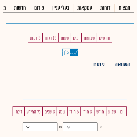
תמצית
דוחות
עסקאות
בעלי עניין
פורום
חדשות
מכי
חודשים
שבועות
ימים
שעות
15 דקות
3 דקות
השוואה
ניתוח
יום
שבוע
חודש
3 חוד'
6 חוד'
שנה
3 שנים
כל המידע
דינמי
מ -
עד