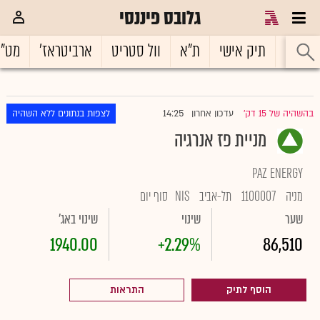
גלובס פיננסי
ראשי
תיק אישי
ת"א
וול סטריט
ארביטראז'
מט"
14:25
בהשהיה של 15 דק'
עדכון אחרון
לצפות בנתונים ללא השהיה
|
מניית פז אנרגיה
PAZ ENERGY
מניה
1100007
תל-אביב
NIS
סוף יום
שער
שינוי
שינוי באג'
1940.00
+2.29%
86,510
הוסף לתיק
התראות