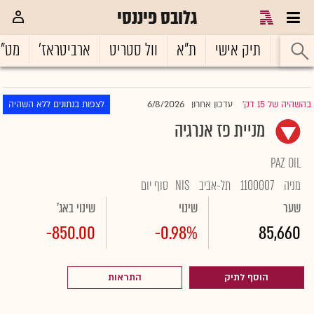
גלובס פיננסי
ראשי
תיק אישי
ת"א
וול סטריט
ארביטראז'
מט"
6/8/2026
בהשהיה של 15 דק'
עדכון אחרון
לצפות בנתונים ללא השהיה
|
מניית פז אנרגיה
PAZ OIL
מניה
1100007
תל-אביב
NIS
סוף יום
שער
שינוי
שינוי באג'
-850.00
-0.98%
85,660
הוסף לתיק
התראות