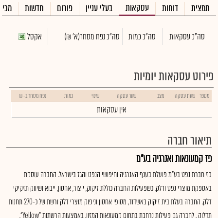
עסקאות
תמצית
דוחות
בעלי עניין
פורום
חדשות
מכיר
סה"כ עסקאות
סה"כ כמות
סה"כ נפח מסחר
(א' ₪)
אקסל
פירוט עסקאות יומיות
מספר
שעת עסקה
מצב
שער עסקה
שינוי
כמות
נפח מסחר ב- ₪
אין עסקאות
תיאור חברה
פז קמעונאות ואנרגיה בע"מ
פז חברת נפט בע"מ פועלת בענף האנרגיה וחיפושי הנפט והגז בישראל. החברה עוסקת
באספקת מוצרי נפט ודלק, כשפעילות החברה כוללת זיקוק, ייצור, אחסון, ייבוא ושיווק תזקיקי
דלק. החברה בעלת בית זיקוק באשדוד, מסופי אחסון וניפוק מוצרי דלק ורשת של כ-270 תחנות
תדלוק . לחברה גם פעילות נרחבת בתחום קמעונאות המזון, באמצעות הרשתות "Yellow",