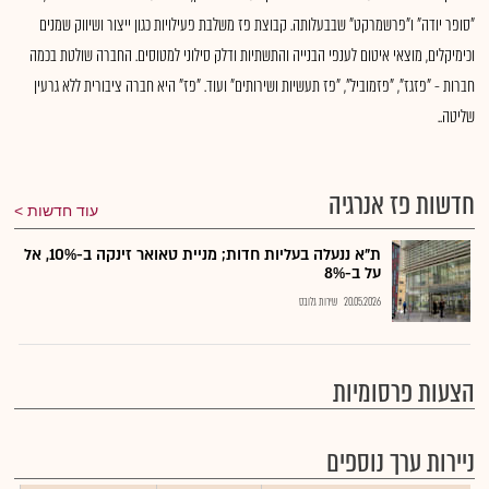
"סופר יודה" ו"פרשמרקט" שבבעלותה. קבוצת פז משלבת פעילויות כגון ייצור ושיווק שמנים
וכימיקלים, מוצאי איטום לענפי הבנייה והתשתיות ודלק סילוני למטוסים. החברה שולטת בכמה
חברות - "פזגז", "פזמוביל", "פז תעשיות ושירותים" ועוד. "פז" היא חברה ציבורית ללא גרעין
שליטה..
חדשות פז אנרגיה
עוד חדשות
ת"א ננעלה בעליות חדות; מניית טאואר זינקה ב-10%, אל
על ב-8%
20.05.2026
שירות גלובס
הצעות פרסומיות
ניירות ערך נוספים