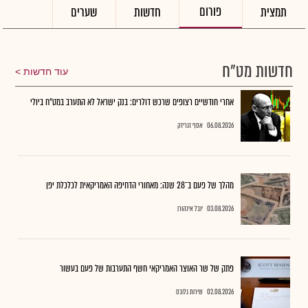
פורום
תמצית
חדשות
שערים
חדשות מט"ח
עוד חדשות
אחרי חודשיים רצופים שרכש דולרים: בנק ישראל לא התערב במט"ח ביולי
06.08.2026
אסף זגריזק
מהלך של פעם ב־28 שנה: מאחורי הדחיפה האמריקאית לכלכלת יפן
03.08.2026
יובל אינהורן
פתק של שר האוצר האמריקאי חשף התערבות של פעם בעשור
02.08.2026
שירות גלובס