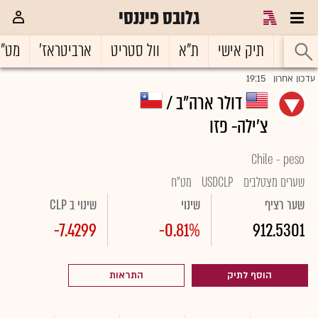
גלובס פיננסי
ראשי
תיק אישי
ת"א
וול סטריט
ארביטראז'
מט"
19:15
עדכון אחרון
דולר ארה"ב /
צ'ילה- פזו
Chile - peso
שערים מצטלבים
USDCLP
מט"ח
שער רציף
שינוי
שינוי ב CLP
-7.4299
-0.81%
912.5301
הוסף לתיק
התראות