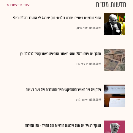
חדשות מט"ח
עוד חדשות
אחרי חודשיים רצופים שרכש דולרים: בנק ישראל לא התערב במט"ח ביולי
06.08.2026
אסף זגריזק
מהלך של פעם ב־28 שנה: מאחורי הדחיפה האמריקאית לכלכלת יפן
03.08.2026
יובל אינהורן
פתק של שר האוצר האמריקאי חשף התערבות של פעם בעשור
02.08.2026
שירות גלובס
השקל בשפל של מעל שלושה חודשים מול הדולר - אלו הסיבות