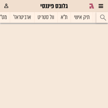
גלובס פיננסי
ראשי
תיק אישי
ת"א
וול סטריט
ארביטראז'
מט"