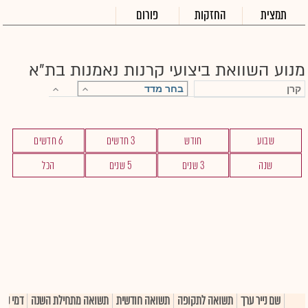
תמצית
החזקות
פורום
מנוע השוואת ביצועי קרנות נאמנות בת"א
די
שימ
תש
הק
הכ
תש
דמי
לסי
שבוע
חודש
3 חדשים
6 חדשים
ניה
שנה
3 שנים
5 שנים
הכל
שם נייר ערך
תשואה לתקופה
תשואה חודשית
תשואה מתחילת השנה
דמי ניה