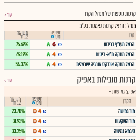
קרנות נוספות של מנהל הקרן
עוד
מנהל : הראל קרנות נאמנות בע"מ
חשיפה
תשואה
קרן
12 ח'
ומס
הראל מעו"ף בריבוע
76.69%
הראל מחקה ת"א- ביטוח
69.19%
הראל מחקה אינדקס אנרגיה ישראלית
54.37%
קרנות מובילות באפיק
עוד
אפיק:
גמישות
-
חשיפה
תשואה
הקרן
12 חד'
ומס
מור גמישה
23.70%
מור השקעות
31.93%
סיגמא גמישה
33.25%