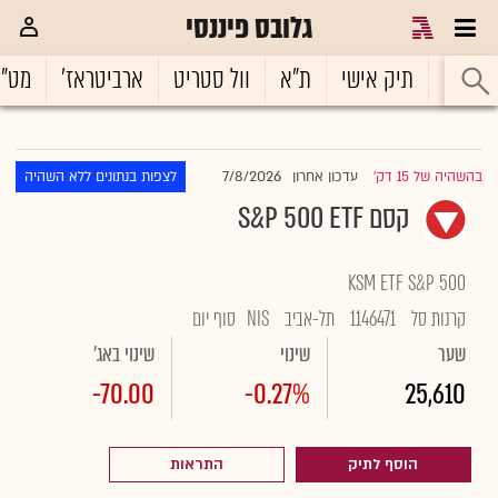
גלובס פיננסי
ראשי
תיק אישי
ת"א
וול סטריט
ארביטראז'
מט"
7/8/2026
בהשהיה של 15 דק'
עדכון אחרון
לצפות בנתונים ללא השהיה
|
קסם S&P 500 ETF
KSM ETF S&P 500
קרנות סל
1146471
תל-אביב
NIS
סוף יום
שער
שינוי
שינוי באג'
-70.00
-0.27%
25,610
הוסף לתיק
התראות