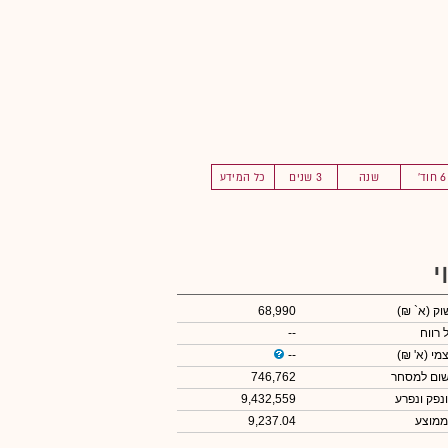
6 חוד'
שנה
3 שנים
כל המידע
י
שוק
(א` ₪)
68,990
 רווח
--
צמי
(א' ₪)
--
שום למסחר
746,762
ונפק ונפרע
9,432,559
ממוצע
9,237.04