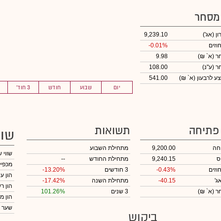
 מסחר
ון
(אג')
9,239.10
וזים
-0.01%
חר
(א` ₪)
9.98
חר
(ע"נ)
108.00
ע לרבעון (א` ₪)
541.00
יום
שבוע
חודש
3 חוד'
 פתיחה
תשואות
שוו
חה
9,200.00
מתחילת השבוע
שווי 
ס
9,240.15
מתחילת החודש
--
מכפיל
וזים
-0.43%
3 חודשים
-13.20%
הון ע
ג'
-40.15
מתחילת השנה
-17.42%
הון ר
חר
(א` ₪)
3 שנים
101.26%
הון מ
שער 
ביקוש