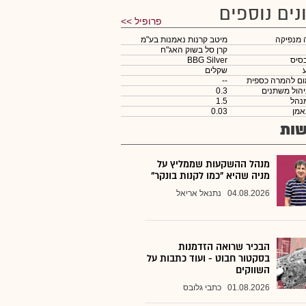
נים נוספים
פרופיל >>
 מנפיקה
מיטב קרנות נאמנות בע"מ
קרן סל בשוק האג"ח
סיס
BBG Silver
שקלים
ום להמרה כספית
--
יהול משתנים
0.3
נהל
1.5
אמן
0.03
ות
מנהל ההשקעות שממליץ על
מניה שהיא "כמו לקנות בונקר"
04.08.2026
נתנאל אריאל
הבכיר שרואה הזדמנות
בסקטור חבוט - ועוד כתבות על
השווקים
01.08.2026
כתבי גלובס