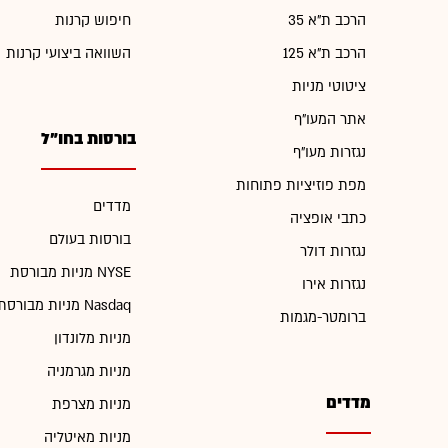
הרכב ת"א 35
חיפוש קרנות
הרכב ת"א 125
השוואה ביצועי קרנות
ציטוטי מניות
אתר המעו"ף
בורסות בחו"ל
נגזרות מעו"ף
מפת פוזיציות פתוחות
מדדים
כתבי אופציה
בורסות בעולם
נגזרות דולר
מניות מבורסת NYSE
נגזרות אירו
מניות מבורסת Nasdaq
ברומטר-מגמות
מניות מלונדון
מניות מגרמניה
מדדים
מניות מצרפת
מניות מאיטליה