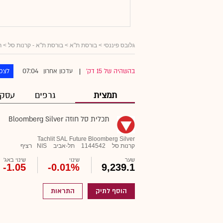
גלובס פיננסי
> בורסת ת"א >
בורסת ת"א - קרנות סל
>
ר
07:04
בהשהיה של 15 דק'
עדכון אחרון
לצפו
|
תמצית
גרפים
עסקא
תכלית סל חוזה ‏Bloomberg Silver
Tachlit SAL Future Bloomberg Silver
קרנות סל
1144542
תל-אביב
NIS
רציף
שער
שינוי
שינוי באג'
-1.05
-0.01%
9,239.1
הוסף לתיק
התראות