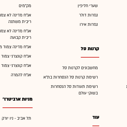
שערי חליפין
מק"מים
נגזרות דולר
אג"ח מדינה לא צמו
ריבית משתנה
נגזרות אירו
אג"ח מדינה לא צמו
ריבית קבועה
אג"ח מדינה צמוד מ
קרנות סל
אג"ח קונצרני צמוד 
אג"ח קונצרני צמוד 
מחשבונים לקרנות סל
אג"ח להמרה
רשימת קרנות סל הנסחרות בת"א
רשימת תעודות סל הנסחרות
בשוקי עולם
מניות ארביטרז'
עוד
תל אביב - ניו יורק