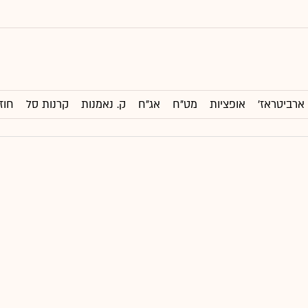
ארביטראז'
אופציות
מט"ח
אג"ח
ק. נאמנות
קרנות סל
חוז