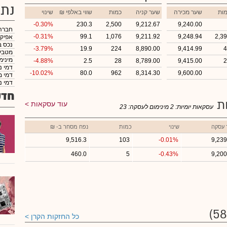
נתו
ות
שער מכירה
שער קניה
כמות
₪ שווי באלפי
שינוי
-0.30%
230.3
2,500
9,212.67
9,240.00
חברה
-0.31%
99.1
1,076
9,211.92
9,248.94
2,3
אפיק
נכס ב
-3.79%
19.9
224
8,890.00
9,414.99
4
מטבע
מינימ
-4.88%
2.5
28
8,789.00
9,415.00
2
דמי נ
-10.02%
80.0
962
8,314.30
9,600.00
דמי מ
דמי נ
חדש
ות
עוד עסקאות
עסקאות יומיות:
2
מינימום לעסקה:
23
 עסקה
שינוי
כמות
נפח מסחר ב- ₪
9,516.3
103
-0.01%
9,239
460.0
5
-0.43%
9,200
כל החזקות הקרן