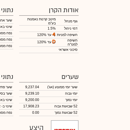
אודות הקרן
נתוני
מיטב קרנות נאמנות
שער אחר
גוף מנהל
בע"מ
שינוי באח
דמי ניהול
1.5%
נפח מס
עד 120%
חשיפה למניות
נפח מס
חשיפה
עד 120%
למט"ח
נפח ממוצ
סיכוני אשראי
שערים
נתוני
שער יומי ממוצע
(אג')
9,237.04
שער פתי
יומי גבוה
9,239.10
שער בסי
יומי נמוך
9,200.00
שינוי באח
52 שבועות גבוה
17,908.23
שינוי
ב- א
52 שבועות נמוך
0.00
נפח מס
היצע