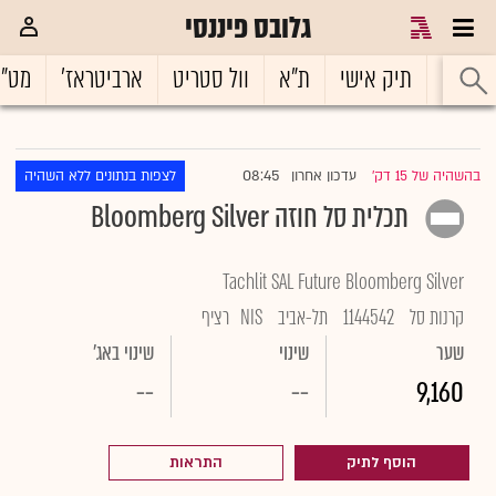
גלובס פיננסי
ראשי
תיק אישי
ת"א
וול סטריט
ארביטראז'
מט"
08:45
בהשהיה של 15 דק'
עדכון אחרון
לצפות בנתונים ללא השהיה
|
תכלית סל חוזה ‏Bloomberg Silver
Tachlit SAL Future Bloomberg Silver
קרנות סל
1144542
תל-אביב
NIS
רציף
שער
שינוי
שינוי באג'
--
--
9,160
הוסף לתיק
התראות