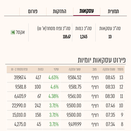
עסקאות
תמצית
החזקות
פורום
סה"כ עסקאות
סה"כ כמות
סה"כ נפח מסחר
(א' ₪)
אקסל
118.67
1,245
13
פירוט עסקאות יומיות
מספר
שעת עסקה
מצב
שער עסקה
שינוי
כמות
נפח מסחר ב- ₪
13
08:45
רציף
9,584.52
4.63%
417
39,967.4
12
08:33
רציף
9,581.75
4.6%
100
9,581.8
11
08:30
רציף
9,561.00
4.38%
67
6,405.9
10
07:46
רציף
9,500.00
3.71%
242
22,990.0
9
07:35
רציף
9,500.00
3.71%
158
15,010.0
8
07:34
רציף
9,499.99
3.71%
45
4,275.0