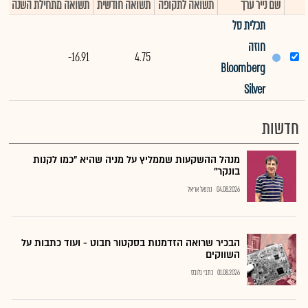
שם נייר ערך
תשואה לתקופה
תשואה חודשית
תשואה מתחילת השנה
דמ
תכלית סל
חוזה
--
-16.91
4.75
‏Bloomberg
Silver
חדשות
מנהל ההשקעות שממליץ על מניה שהיא "כמו לקנות
בונקר"
04.08.2026
נתנאל אריאל
הבכיר שרואה הזדמנות בסקטור חבוט - ועוד כתבות על
השווקים
01.08.2026
כתבי גלובס