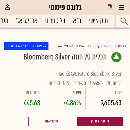
גלובס פיננסי
ראשי
תיק אישי
ת"א
וול סטריט
ארביטראז'
מט"
4/8/2026
בהשהיה של 15 דק'
עדכון אחרון
לצפות בנתונים ללא השהיה
|
תכלית סל חוזה ‏Bloomberg Silver
Tachlit SAL Future Bloomberg Silver
קרנות סל
1144542
תל-אביב
NIS
סוף יום
שער
שינוי
שינוי באג'
445.63
+4.86%
9,605.63
הוסף לתיק
התראות