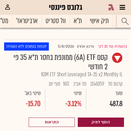
גלובס פיננסי
ראשי
תיק אישי
ת"א
וול סטריט
ארביטראז'
מט"
5/8/2026
בהשהיה של 15 דק'
עדכון אחרון
לצפות בנתונים ללא השהיה
|
קסם 6A) ETF) ממונפת בחסר ת"א 35 פי
2 חודשי
KSM ETF Short Leveraged TA-35 x2 Monthly IL
קרנות סל
1146059
תל-אביב
NIS
סוף יום
שער
שינוי
שינוי באג'
-15.70
-3.12%
487.8
הוסף לתיק
התראות