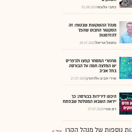
כתבי גלובס
01.08.2026
מנהל ההשקעות שבטוח: זה
הסקטור החבוט שהפך
להזדמנות
נתנאל אריאל
28.07.2026
מחזורי המסחר קפצו ולג'פריס
יש המלצה חמה על הבורסה
בתל אביב
שירי חביב-ולדהורן
27.07.2026
היכונו לירידות בבורסה: כך
ייראה השבוע המטלטל שבפתח
רם מורי
27.07.2026
ות נוספות של מנהל הקרן
עוד