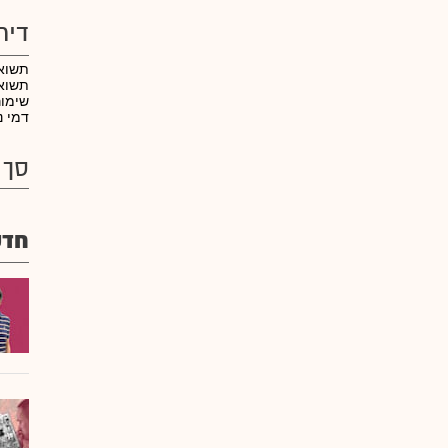
דיר
תשוא
תשואה
שימו
דמי נ
סך 
חדש