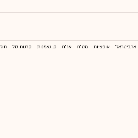
ארביטראז'
אופציות
מט"ח
אג"ח
ק. נאמנות
קרנות סל
חוזי