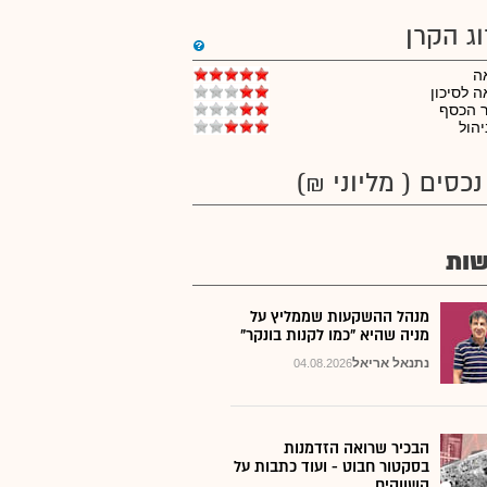
וג הקרן
ה
 לסיכון
ר הכסף
יהול
נכסים ( מליוני ₪)
ות
מנהל ההשקעות שממליץ על
מניה שהיא "כמו לקנות בונקר"
נתנאל אריאל
04.08.2026
הבכיר שרואה הזדמנות
בסקטור חבוט - ועוד כתבות על
השווקים