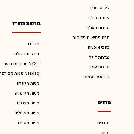
ציטוטי מניות
אתר המעו"ף
בורסות בחו"ל
נגזרות מעו"ף
מפת פוזיציות פתוחות
מדדים
כתבי אופציה
בורסות בעולם
נגזרות דולר
מניות מבורסת NYSE
נגזרות אירו
מניות מבורסת Nasdaq
ברומטר-מגמות
מניות מלונדון
מניות מגרמניה
מדדים
מניות מצרפת
מניות מאיטליה
מחירים
מניות מספרד
מניות