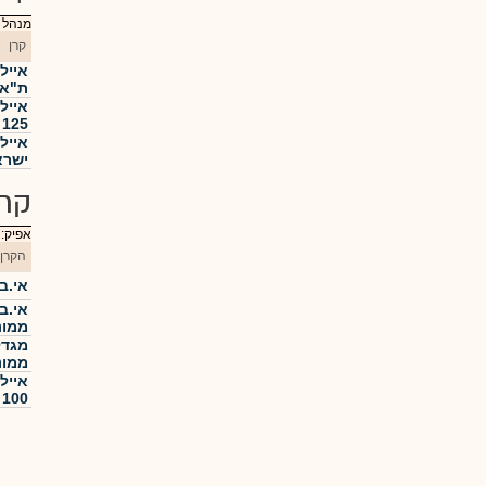
מנהל :
קרן
ת"א 35 פי 
אייל
125 פי 3
איילו
ישרא
קרנ
אפיק:
הקרן
אי.בי.
אי.ב
ממונ
מגדל
ממונ
אייל
100 פי 3