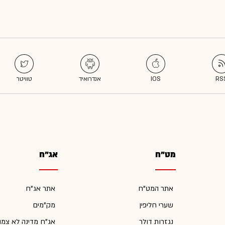
מט"ח
אג"ח
אתר המט"ח
אתר אג"ח
שערי חליפין
מק"מים
נגזרות דולר
אג"ח מדינה לא צמו