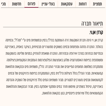
פורום
תמצית
דוחות
עסקאות
בעלי עניין
חדשות
מכיר
תיאור חברה
קרדן אן.וי.
קרדן אן. וי הינה חברת השקעות זרה העוסקת בנדל"ן בסין ובתשתיות מים ע"י "תה"ל", ובסיסה
בהולנד. החברה מזהה ומפתחת נכסים בשווקים מתעוררים מבטיחים, בעיקר באסיה, באפריקה
ובמדינות נבחרות במרכז אירופה ובמזרחה. החברה שואפת להחזיק במניות שליטה בהשקעות
ומשתתפת בפיתוח האסטרטגיה שלהן באמצעות הפלטפורמות העסקיות המקומיות.פעילותה
מתמקדת בשלושה תחומים המייצגים את מגזרי החברה: נדל"ן, תשתיות מים ובנקאות והלוואות
קמעונאיות. מגזר הנדל"ן כולל פעילות נדל"נית בסין, המתמקדת בפיתוח פרויקטים של נכסים
לקמעונאות ונכסים מעורבים למגורים. מגזר תשתיות המים כולל פרויקטים של השקיה והנדסה
באפריקה, טיפול בשפכים, שימוש חוזר במים ומתקני אספקה בסין. מגזר הבנקאות וההלוואות
הקמעונאיות כולל שירותים פיננסיים, כגון בנקאות והלוואות..