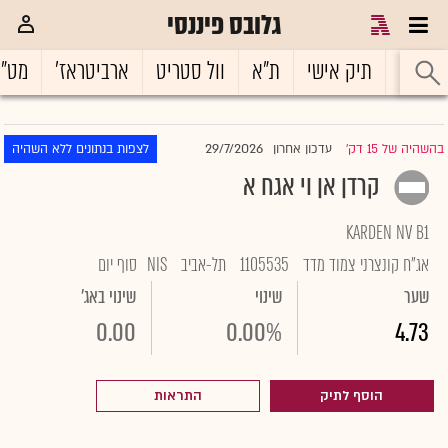
גלובס פיננסי
ראשי
תיק אישי
ת"א
וול סטריט
ארביטראז'
מט"
29/7/2026
בהשהיה של 15 דק'
עדכון אחרון
לצפות בנתונים ללא השהיה
|
קרדן אן וי אגח א
KARDEN NV B1
אג"ח קונצרני צמוד מדד
1105535
תל-אביב
NIS
סוף יום
שער
שינוי
שינוי באג'
0.00
0.00%
4.73
הוסף לתיק
התראות