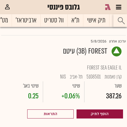
גלובס פיננסי
ראשי
תיק אישי
ת"א
וול סטריט
ארביטראז'
מט"
5/8/2026
עדכון אחרון
3B) FOREST) עיטם
FOREST SEA EAGLE IL
קרן נאמנות
5108501
תל-אביב
NIS
שער
שינוי
שינוי באג'
0.25
+0.06%
387.26
הוסף לתיק
התראות