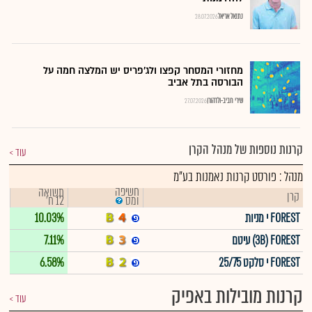
נתנאל אריאל
28.07.2026
מחזורי המסחר קפצו ולג'פריס יש המלצה חמה על
הבורסה בתל אביב
שירי חביב-ולדהורן
27.07.2026
קרנות נוספות של מנהל הקרן
עוד
מנהל : פורסט קרנות נאמנות בע"מ
חשיפה
תשואה
קרן
12 ח'
ומס
FOREST י מניות
10.03%
3B) FOREST) עיטם
7.11%
FOREST י סלקט 25/75
6.58%
קרנות מובילות באפיק
עוד