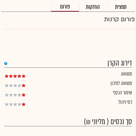
פורום
תמצית
החזקות
פורום קרנות
דירוג הקרן
תשואה
תשואה לסיכון
שימור הכסף
דמי ניהול
סך נכסים ( מליוני ₪)