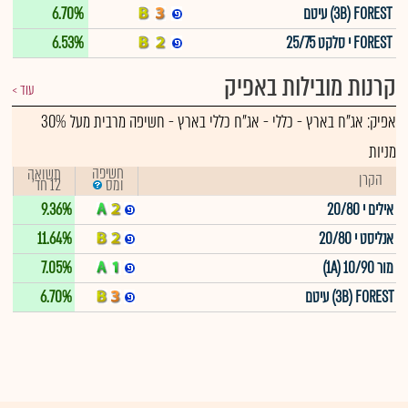
3B) FOREST) עיטם
6.70%
FOREST י סלקט 25/75
6.53%
קרנות מובילות באפיק
עוד
אפיק:
אג"ח בארץ - כללי
-
אג"ח כללי בארץ - חשיפה מרבית מעל 30%
מניות
חשיפה
תשואה
הקרן
12 חד'
ומס
אילים י 20/80
9.36%
אנליסט י 20/80
11.64%
מור 1A) 10/90)
7.05%
3B) FOREST) עיטם
6.70%