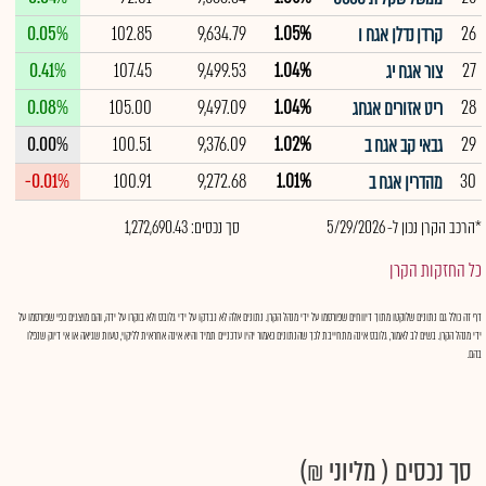
0.05%
102.85
9,634.79
1.05%
26
קרדן נדלן אגח ו
0.41%
107.45
9,499.53
1.04%
27
צור אגח יג
0.08%
105.00
9,497.09
1.04%
28
ריט אזורים אגחג
0.00%
100.51
9,376.09
1.02%
29
גבאי קב אגח ב
-0.01%
100.91
9,272.68
1.01%
30
מהדרין אגח ב
*הרכב הקרן נכון ל- 5/29/2026
סך נכסים: 1,272,690.43
כל החזקות הקרן
דף זה כולל גם נתונים שלוקטו מתוך דיווחים שפורסמו על ידי מנהל הקרן. נתונים אלה לא נבדקו על ידי גלובס ולא בוקרו על ידה, והם מוצגים כפי שפורסמו על
ידי מנהל הקרן. בשים לב לאמור, גלובס אינה מתחייבת לכך שהנתונים כאמור יהיו עדכניים תמיד והיא אינה אחראית לליקוי, טעות שגיאה או אי דיוק שנפלו
בהם.
סך נכסים ( מליוני ₪)