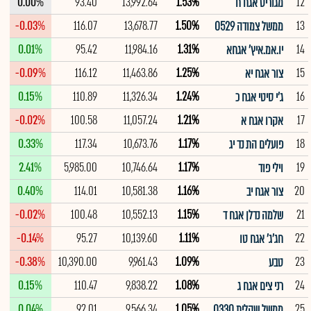
0.00%
93.40
13,992.64
1.53%
12
מגוריט אגח ח
-0.03%
116.07
13,678.77
1.50%
13
ממשל צמודה 0529
0.01%
95.42
11,984.16
1.31%
14
יו.אמ.איץ' אגחא
-0.09%
116.12
11,463.86
1.25%
15
צור אגח יא
0.15%
110.89
11,326.34
1.24%
16
ג'י סיטי אגח כ
-0.02%
100.58
11,057.24
1.21%
17
אקרו אגח א
0.33%
117.34
10,673.76
1.17%
18
פועלים הת נד יג
2.41%
5,985.00
10,746.64
1.17%
19
וילי פוד
0.40%
114.01
10,581.38
1.16%
20
צור אגח יב
-0.02%
100.48
10,552.13
1.15%
21
שלמה נדלן אגח ד
-0.14%
95.27
10,139.60
1.11%
22
חג'ג' אגח טו
-0.38%
10,390.00
9,961.43
1.09%
23
טבע
0.15%
110.47
9,838.22
1.08%
24
רני צים אגח ג
0.04%
92.01
9,566.34
1.05%
25
ממשל שקלית 0330