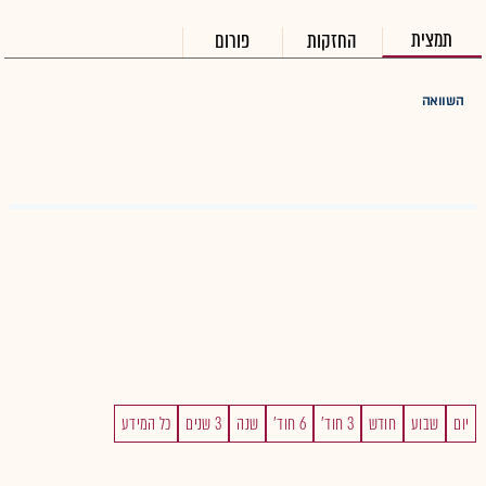
תמצית
החזקות
פורום
השוואה
יום
שבוע
חודש
3 חוד'
6 חוד'
שנה
3 שנים
כל המידע