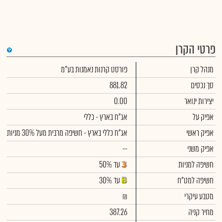
פרטי הקרן
די
מנהל קרן
פורסט קרנות נאמנות בע"מ
שימ
תש
הק
סך נכסים
881.82
הכ
תש
יצירות ינואר
0.00
דמי
לסי
אפיק על
אג"ח בארץ - כללי
ניה
אפיק ראשי
אג"ח כללי בארץ - חשיפה מרבית מעל 30% מניות
אפיק משני
--
חשיפה למניות
עד 50%
חשיפה למט"ח
עד 30%
מטבע עיקרי
₪
מחיר קניה
387.26