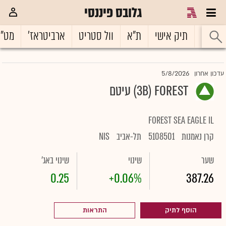
גלובס פיננסי
ראשי
תיק אישי
ת"א
וול סטריט
ארביטראז'
מט"
5/8/2026
עדכון אחרון
3B) FOREST) עיטם
FOREST SEA EAGLE IL
קרן נאמנות
5108501
תל-אביב
NIS
שער
שינוי
שינוי באג'
0.25
+0.06%
387.26
הוסף לתיק
התראות