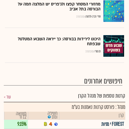
מחזורי המסחר קפצו ולג'פריס יש המלצה חמה על
הבורסה בתל אביב
שירי חביב-ולדהורן
27.07.2026
היכונו לירידות בבורסה: כך ייראה השבוע המטלטל
שבפתח
רם מורי
27.07.2026
חיפושים אחרונים
קרנות נוספות של מנהל הקרן
עוד
מנהל : פורסט קרנות נאמנות בע"מ
חשיפה
תשואה
קרן
12 ח'
ומס
FOREST י מניות
9.15%