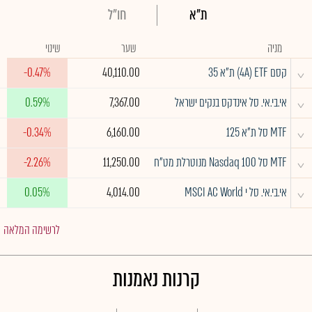
ת"א
חו"ל
מניה
שער
שינוי
^
קסם 4A) ETF) ת"א 35
40,110.00
-0.47%
^
אי.בי.אי. סל אינדקס בנקים ישראל
7,367.00
0.59%
^
MTF סל ת"א 125
6,160.00
-0.34%
^
MTF סל Nasdaq 100 מנוטרלת מט"ח
11,250.00
-2.26%
^
אי.בי.אי. סל י MSCI AC World
4,014.00
0.05%
לרשימה המלאה
קרנות נאמנות