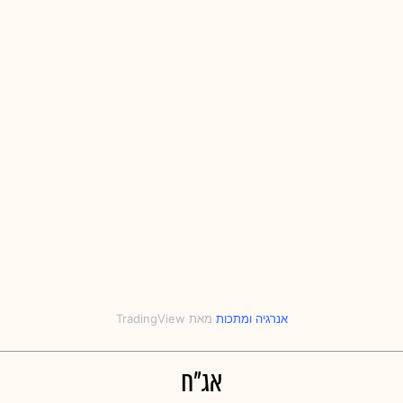
אנרגיה
‎ו‎
מתכות
אג"ח