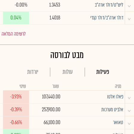
^
ליש"ט/דולר ארה"ב
1.3453
-0.00%
^
דולר ארה"ב/דולר קנדי
1.4018
0.04%
לרשימה המלאה
מבט לבורסה
פעילות
עולות
יורדות
מניה
שער
שינוי
^
פאלו אלטו
107,440.00
-3.93%
^
אלביט מערכות
257,900.00
-0.39%
^
טאואר
66,100.00
-0.66%