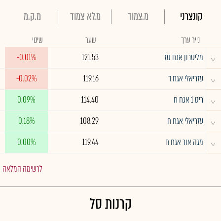
קונצרני
מ.צמוד
מ.לא צמוד
מ.ק.מ
נייר ערך
שער
שינוי
^
מליסרון אגח טז
121.53
-0.01%
^
עזריאלי אגח ד
119.16
-0.02%
^
ריט 1 אגח ח
114.40
0.09%
^
עזריאלי אגח ח
108.29
0.18%
^
מגה אור אגח ח
119.44
0.00%
לרשימה המלאה
קרנות סל