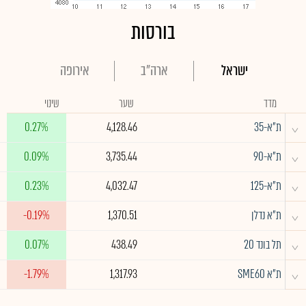
בורסות
ישראל
ארה"ב
אירופה
מדד
שער
שינוי
^
ת"א-35
4,128.46
0.27%
^
ת"א-90
3,735.44
0.09%
^
ת"א-125
4,032.47
0.23%
^
ת"א נדלן
1,370.51
-0.19%
^
תל בונד 20
438.49
0.07%
^
ת"א SME60
1,317.93
-1.79%