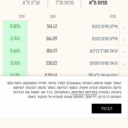
מניות ת"א
מניות חו"ל
אג"ח ת"א
מניה
שער
שינוי
^
איילון מניות בנקים
561.42
0.80%
^
אילים מניות בנקים
364.09
0.74%
^
הראל מעו"ף בריבוע
804.97
0.66%
^
הראל מניות פיננסים
338.02
0.51%
^
קסם אקטיב ת"א 90
8,710.61
0.47%
האתר עושה שימוש בעוגיות (Cookies) לצורך שיפור חוויית המשתמש, ניתוח נתוני
גלישה והתאמת תכנים אישית. המשך הגלישה באתר מהווה הסכמה לשימוש
לרשימה המלאה
בעוגיות כמפורט
במדיניות הפרטיות
. באפשרותך, בכל עת, לשנות את הגדרות
העוגיות בדפדפן. לידיעתך, חסימת עוגיות תשפיע על תפקוד האתר.
הבנתי