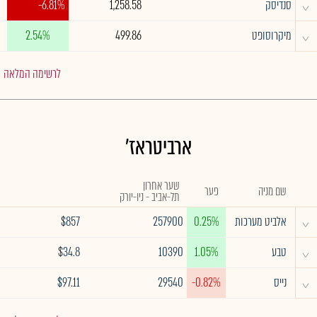
^
סנדיסק
1,258.58
-6.81%
^
מיקרוסופט
499.86
2.54%
לרשימה המלאה
ארביטראז'
שער אחרון
שם מניה
פער
תל-אביב - ניו-יורק
^
אלביט מערכות
0.25%
257900
$857
^
טבע
1.05%
10390
$34.8
^
נייס
-0.82%
29540
$97.11