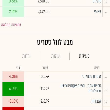
^
פועלים
7,560.00
0.88%
^
לאומי
7,442.00
2.51%
לרשימה המלאה
מבט לוול סטריט
פעילות
עולות
יורדות
מניה
שער
שינוי
^
מיקרון טכנולוג'י
881.47
-1.31%
ספייס אקס - ספייס אקספלוריישן
^
6.14%
114.92
טכנולוג'יס
^
אנבידיה
218.99
-0.10%