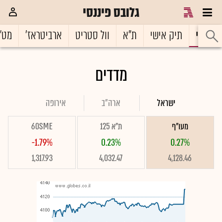
גלובס פיננסי
ראשי
תיק אישי
ת"א
וול סטריט
ארביטראז'
מט"
מדדים
ישראל
ארה"ב
אירופה
מעו"ף
ת"א 125
60SME
-1.79%
0.23%
0.27%
1,317.93
4,032.47
4,128.46