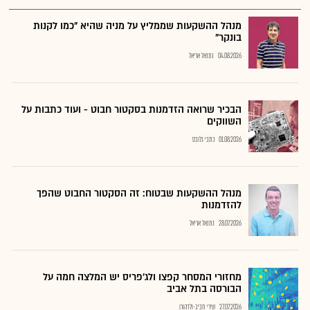
מנהל ההשקעות שממליץ על מניה שהיא "כמו לקנות
בונקר"
04.08.2026
נתנאל אריאל
הבכיר שרואה הזדמנות בסקטור חבוט - ועוד כתבות על
השווקים
01.08.2026
כתבי גלובס
מנהל ההשקעות שבטוח: זה הסקטור החבוט שהפך
להזדמנות
28.07.2026
נתנאל אריאל
מחזורי המסחר קפצו ולג'פריס יש המלצה חמה על
הבורסה בתל אביב
27.07.2026
שירי חביב-ולדהורן