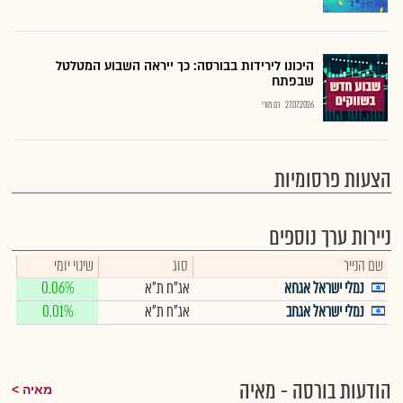
היכונו לירידות בבורסה: כך ייראה השבוע המטלטל
שבפתח
27.07.2026
רם מורי
הצעות פרסומיות
ניירות ערך נוספים
שם הנייר
סוג
שינוי יומי
נמלי ישראל אגחא
אג"ח ת"א
0.06%
נמלי ישראל אגחב
אג"ח ת"א
0.01%
הודעות בורסה - מאיה
מאיה