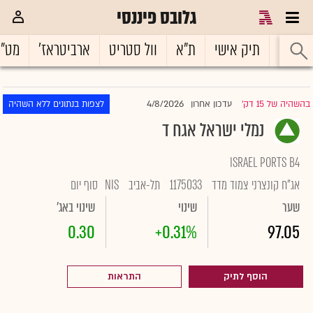
גלובס פיננסי
ראשי
תיק אישי
ת"א
וול סטריט
ארביטראז'
מט"
4/8/2026
בהשהיה של 15 דק'
עדכון אחרון
לצפות בנתונים ללא השהיה
|
נמלי ישראל אגח ד
ISRAEL PORTS B4
אג"ח קונצרני צמוד מדד
1175033
תל-אביב
NIS
סוף יום
שער
שינוי
שינוי באג'
0.30
+0.31%
97.05
הוסף לתיק
התראות