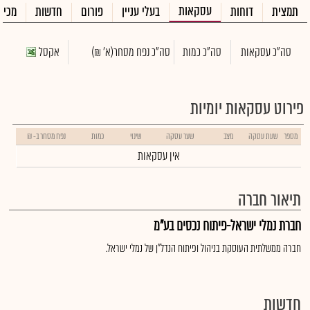
עסקאות
תמצית
דוחות
בעלי עניין
פורום
חדשות
מכיר
סה"כ עסקאות
סה"כ כמות
סה"כ נפח מסחר
(א' ₪)
אקסל
פירוט עסקאות יומיות
מספר
שעת עסקה
מצב
שער עסקה
שינוי
כמות
נפח מסחר ב- ₪
אין עסקאות
תיאור חברה
חברת נמלי ישראל-פיתוח נכסים בע"מ
חברה ממשלתית העוסקת בניהול ופיתוח הנדל"ן של נמלי ישראל.
חדשות