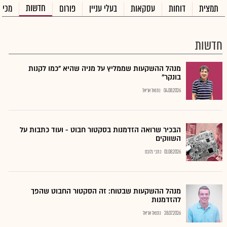
חדשות
תמצית
דוחות
עסקאות
בעלי עניין
פורום
מכיר
חדשות
מנהל ההשקעות שממליץ על מניה שהיא "כמו לקנות
בונקר"
04.08.2026
נתנאל אריאל
הבכיר שרואה הזדמנות בסקטור חבוט - ועוד כתבות על
השווקים
01.08.2026
כתבי גלובס
מנהל ההשקעות שבטוח: זה הסקטור החבוט שהפך
להזדמנות
28.07.2026
נתנאל אריאל