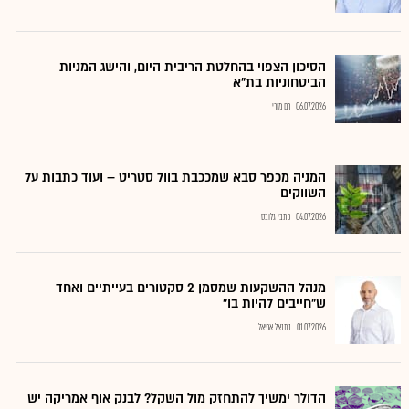
הסיכון הצפוי בהחלטת הריבית היום, והישג המניות
הביטחוניות בת"א
06.07.2026
רם מורי
המניה מכפר סבא שמככבת בוול סטריט – ועוד כתבות על
השווקים
04.07.2026
כתבי גלובס
מנהל ההשקעות שמסמן 2 סקטורים בעייתיים ואחד
ש"חייבים להיות בו"
01.07.2026
נתנאל אריאל
הדולר ימשיך להתחזק מול השקל? לבנק אוף אמריקה יש