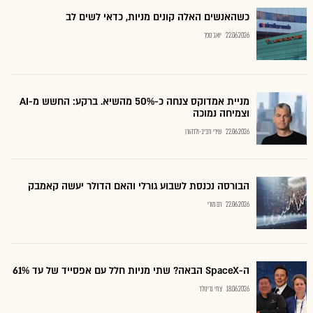
כשהאנשים האלה קונים מניות, כדאי לשים לב
22.06.2026
יואב ספר
מניית אמדוקס צנחה כ-50% מהשיא. ברקע: החשש מ-AI
וצמיחה נמוכה
22.06.2026
שירי חביב-ולדהורן
הבורסה נכנסת לשבוע גורלי והאם הדולר יעשה קאמבק
22.06.2026
רם מורי
ה-SpaceX הבאה? שתי מניות חלל עם אפסייד של עד 61%
18.06.2026
צחי גרינולד