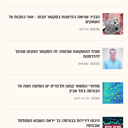
הבכיר שרואה הזדמנות בסקטור חבוט - ועוד כתבות על
השווקים
01.08.2026
כתבי גלובס
מנהל ההשקעות שבטוח: זה הסקטור החבוט שהפך
להזדמנות
28.07.2026
נתנאל אריאל
מחזורי המסחר קפצו ולג'פריס יש המלצה חמה על
הבורסה בתל אביב
27.07.2026
שירי חביב-ולדהורן
היכונו לירידות בבורסה: כך ייראה השבוע המטלטל
שבפתח