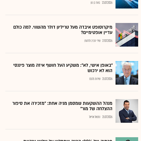
23.07.2026
בועז בן נון
מיקרוסופט איבדה מעל טריליון דולר מהשווי. למה כולם
עדיין אופטימיים?
27.07.2026
שירי חביב ולדהורן
"באופן אישי, לא": משקיע העל חושף איזה מוצר פיננסי
הוא לא ירכוש
21.07.2026
שירות גלובס
מנהל ההשקעות שמסמן מניה אחת: "מזכירה את סיפור
ההצלחה של מור"
21.07.2026
נתנאל אריאל