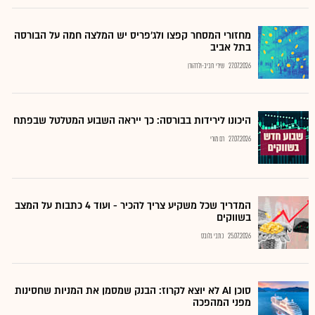
מחזורי המסחר קפצו ולג'פריס יש המלצה חמה על הבורסה
בתל אביב
27.07.2026
שירי חביב-ולדהורן
היכונו לירידות בבורסה: כך ייראה השבוע המטלטל שבפתח
27.07.2026
רם מורי
המדריך שכל משקיע צריך להכיר - ועוד 4 כתבות על המצב
בשווקים
25.07.2026
כתבי גלובס
סוכן AI לא יוצא לקרוז: הבנק שמסמן את המניות שחסינות
מפני המהפכה