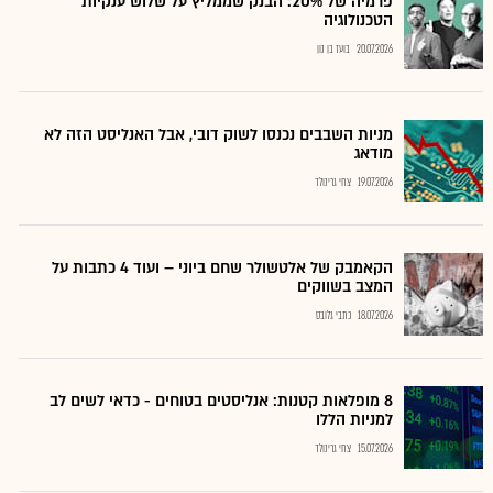
פרמיה של 20%: הבנק שממליץ על שלוש ענקיות
הטכנולוגיה
20.07.2026
בועז בן נון
מניות השבבים נכנסו לשוק דובי, אבל האנליסט הזה לא
מודאג
19.07.2026
צחי גרינולד
הקאמבק של אלטשולר שחם ביוני – ועוד 4 כתבות על
המצב בשווקים
18.07.2026
כתבי גלובס
8 מופלאות קטנות: אנליסטים בטוחים - כדאי לשים לב
למניות הללו
15.07.2026
צחי גרינולד