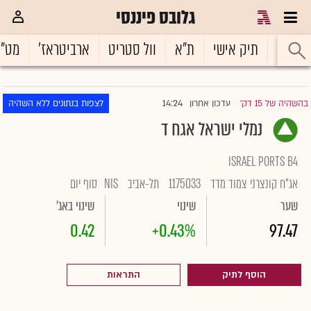
גלובס פיננסי
ראשי
תיק אישי
ת"א
וול סטריט
ארביטראז'
מט"
14:24
בהשהיה של 15 דק'
עדכון אחרון
לצפות בנתונים ללא השהיה
|
נמלי ישראל אגח ד
ISRAEL PORTS B4
אג"ח קונצרני צמוד מדד
1175033
תל-אביב
NIS
סוף יום
שער
שינוי
שינוי באג'
0.42
+0.43%
97.47
הוסף לתיק
התראות