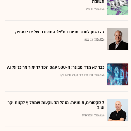
תשובה
25.06.2026
בר לביא
זה הזמן למכור מניות בת"א? התשובה של צבי סטפק
25.06.2026
צבי סטפק
כבר לא מדד מבוזר: ה-S&P 500 הפך להימור מרוכז על AI
23.06.2026
רו"ח ועו"ד איתי רושקביץ ודרינה רזניקוב
2 סקטורים, 5 מניות: מנהל ההשקעות שממליץ לקנות יקר
וטוב
23.06.2026
נתנאל אריאל