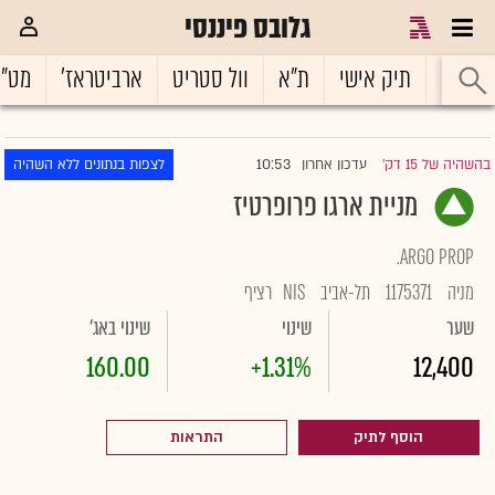
גלובס פיננסי
ראשי
תיק אישי
ת"א
וול סטריט
ארביטראז'
מט"
10:53
בהשהיה של 15 דק'
עדכון אחרון
לצפות בנתונים ללא השהיה
|
מניית ארגו פרופרטיז
ARGO PROP.
מניה
1175371
תל-אביב
NIS
רציף
שער
שינוי
שינוי באג'
160.00
+1.31%
12,400
הוסף לתיק
התראות