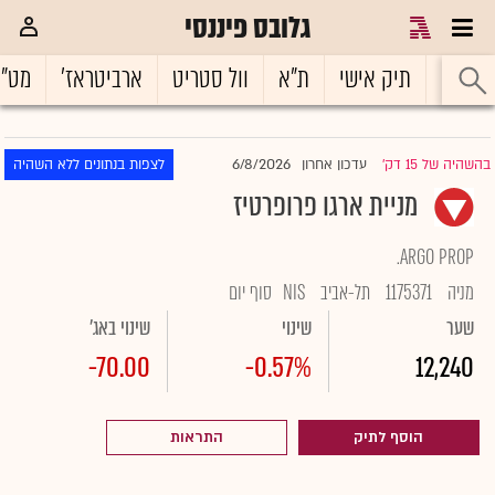
גלובס פיננסי
ראשי
תיק אישי
ת"א
וול סטריט
ארביטראז'
מט"
6/8/2026
בהשהיה של 15 דק'
עדכון אחרון
לצפות בנתונים ללא השהיה
|
מניית ארגו פרופרטיז
ARGO PROP.
מניה
1175371
תל-אביב
NIS
סוף יום
שער
שינוי
שינוי באג'
-70.00
-0.57%
12,240
הוסף לתיק
התראות