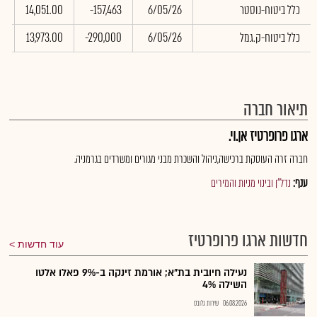
כלל ביטוח-נוסטר
6/05/26
-157,463
14,051.00
3
כלל ביטוח-ק.גמל
6/05/26
-290,000
13,973.00
0
תיאור חברה
ארגו פרופרטיז אן.וי.
חברה זרה העוסקת ברכישה,ניהול והשכרת מבני מגורים ומשרדים בגרמניה.
ענף:
נדל"ן ובינוי מניות והמירים
חדשות ארגו פרופרטיז
עוד חדשות
נעילה חיובית בת"א; אורמת זינקה ב-9% פאלו אלטו
השילה 4%
06.08.2026
שירות גלובס