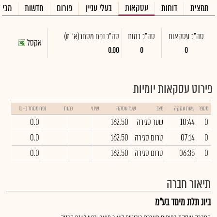
עסקאות
תמצית
דוחות
בעלי עניין
פורום
חדשות
מכיר
סה"כ עסקאות
סה"כ כמות
סה"כ נפח מסחר
(א' ₪)
אקסל
0.00
0
0
פירוט עסקאות יומיות
מספר
שעת עסקה
מצב
שער עסקה
שינוי
כמות
נפח מסחר ב- ₪
0
10:44
שער סגירה
162.50
0.0
0
07:14
טרום סגירה
162.50
0.0
0
06:35
טרום סגירה
162.50
0.0
תיאור חברה
ביונ תלת מימד בע"מ