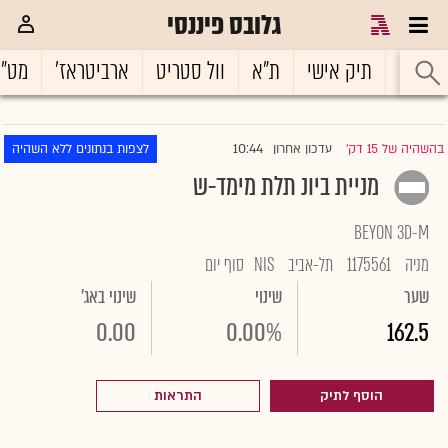
גלובס פיננסי
ראשי
תיק אישי
ת"א
וול סטריט
ארביטראז'
מט"
10:44
בהשהיה של 15 דק'
עדכון אחרון
לצפות בנתונים ללא השהיה
|
מניית ביונ תלת מימד-ש
BEYON 3D-M
מניה
1175561
תל-אביב
NIS
סוף יום
שער
שינוי
שינוי באג'
0.00
0.00%
162.5
הוסף לתיק
התראות