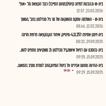
ביונ-ש-מ.הבנות למיזוג קיוטי(בתחום הסייבר) כנגד הקצאת מנ' +אופ'
23.03.2026, 12:57
ביונ-ש - הושלמה עסקת ההשקעה של מר גיל מנדלסון בחב' ,המשך
12.02.2026, 08:46
ביונ-זימון אסיפה ל4.11.25-מינויים, איחוד הון,הקצאה פרטית חריגה
29.09.2025, 08:33
ביונ-בהסכם עם דניאל איושה,גיל מנדלסון ו2 משקיעים נוספים להש..
15.09.2025, 09:55
ביונ-הודעה מטעם אבירים על ביטול המיזוג,החב לומדת ותגיב בהתאם..
הצג יותר
15.09.2025, 09:29