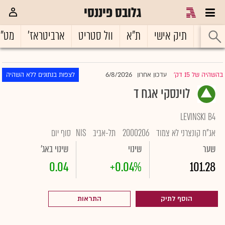
גלובס פיננסי
ראשי
תיק אישי
ת"א
וול סטריט
ארביטראז'
מט"
6/8/2026
בהשהיה של 15 דק'
עדכון אחרון
לצפות בנתונים ללא השהיה
|
לוינסקי אגח ד
LEVINSKI B4
אג"ח קונצרני לא צמוד
2000206
תל-אביב
NIS
סוף יום
שער
שינוי
שינוי באג'
0.04
+0.04%
101.28
הוסף לתיק
התראות