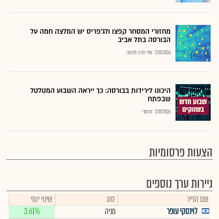
מחזורי המסחר קפצו ולג'פריס יש המלצה חמה על
הבורסה בתל אביב
27.07.2026
שירי חביב-ולדהורן
היכונו לירידות בבורסה: כך ייראה השבוע המטלטל
שבפתח
27.07.2026
רם מורי
הצעות פרסומיות
ניירות ערך נוספים
שם הנייר
סוג
שינוי יומי
לוינסקי עופר
מניה
3.61%