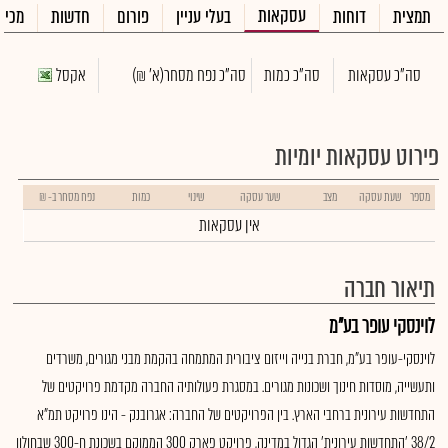
עסקאות
תמצית
דוחות
בעלי עניין
פורום
חדשות
מכיר
סה"כ עסקאות
סה"כ כמות
סה"כ נפח מסחר
(א' ₪)
אקסל
פירוט עסקאות יומיות
מספר
שעת עסקה
מצב
שער עסקה
שינוי
כמות
נפח מסחר ב- ₪
אין עסקאות
תיאור חברה
לוינסקי עופר בע"מ
לוינסקי-עופר בע"מ, חברת בנייה וייזום ציבורית המתמחה בהקמת מבני מגורים, משרדים
ותעשייה, מוסדות חינוך ושכונות מגורים. במסגרת פעולותיה החברה מקדמת פרויקטים של
התחדשות עירונית ברחבי הארץ. בין הפרויקטים של החברה: אגרובנק - הינו פרויקט תמ"א
38/2 'התחדשות עירונית' הגדול במדינה, פרויקט פארק 300 הממוקם בשכונת ח-300 שבחולון